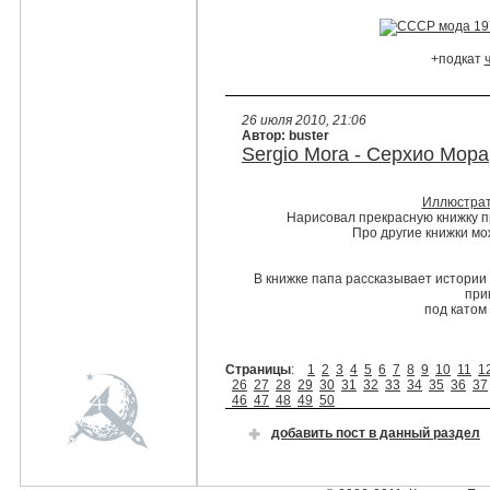
+подкат
26 июля 2010, 21:06
Автор: buster
Sergio Mora - Серхио Мора
Иллюстрат
Нарисовал прекрасную книжку пр
Про другие книжки мо
В книжке папа рассказывает истории 
при
под катом
Страницы
:
1
2
3
4
5
6
7
8
9
10
11
1
26
27
28
29
30
31
32
33
34
35
36
37
46
47
48
49
50
добавить пост в данный раздел