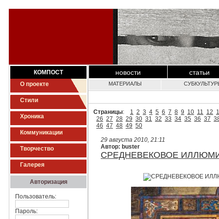
новости
статьи
КОМПОСТ
О проекте
МАТЕРИАЛЫ
СУБКУЛЬТУР
Стили
Страницы
:
1
2
3
4
5
6
7
8
9
10
11
12
Хроника
26
27
28
29
30
31
32
33
34
35
36
37
3
46
47
48
49
50
Коммуникации
29 августа 2010, 21:11
Автор: buster
Творчество
СРЕДНЕВЕКОВОЕ ИЛЛЮМ
Галерея
Авторизация
Пользователь:
Пароль: