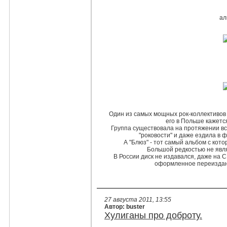
ал
Один из самых мощных рок-коллективов 
его в Польше кажется
Группа существовала на протяжении вс
"роковости" и даже ездила в ф
А "Блюз" - тот самый альбом с кото
Большой редкостью не явля
В России диск не издавался, даже на 
оформленное переиздани
27 августа 2011, 13:55
Автор: buster
Хулиганы про доброту.