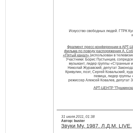
Искусство свободных людей. ГТРК Ку
Фрагмент пресс-конференции в АРТ-Ц
фильма по поводу распоряжения А. Соб
«Пятый канал»
(использован в телевизи
Участники: Борис Пустынцев, сопредс
музыкант, лидер группы «Странные и
Николай Журавский, депутат Законод
Кривулин, поэт, Сергей Ковальский, худ
певица, лидер группы 
режиссер Алексей Ковалев, депутат 
АРТ-ЦЕНТР "Пушкинская-
31 июля 2011, 01:38
Автор: buster
Звуки Му. 1987. Л.Д.М. LIVE.