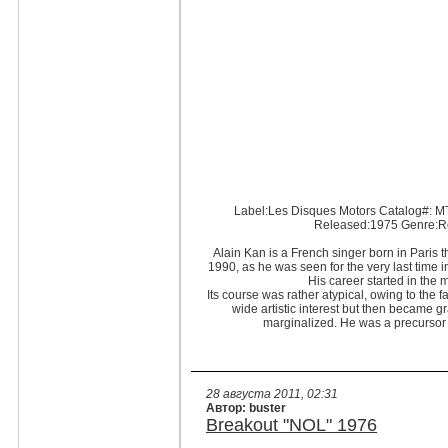
Label:Les Disques Motors Catalog#: MT
Released:1975 Genre:Ro
Alain Kan is a French singer born in Paris
1990, as he was seen for the very last time 
His career started in the m
Its course was rather atypical, owing to the f
wide artistic interest but then became gr
marginalized. He was a precursor s
28 августа 2011, 02:31
Автор: buster
Breakout "NOL" 1976