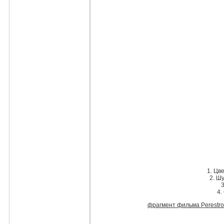
1. Цв
2. Ш
3
4.
фрагмент фильма Perestro