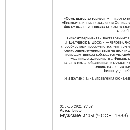
«Семь шагов за горизонт»
— научно-по
«Киевнаучфильм» режиссёром Феликсом
фильм исследует пределы возможностей
способн
В киноэкспериментах, поставленных в
И. Шелушков; Б. Дрожин — человек, я
способностями; гроссмейстер, чемпион 
сеанс одновременной игры на десяти до
помощью гипноза добивается «высво
участников эксперимента. Финальн
талантливы!», обращенная и к участник
одного из следующи
Киностудия «К
Я и другие (Тайна управления сознани
31 июля 2011, 23:52
Автор: buster
Мужские игры (ЧССР ,1988)