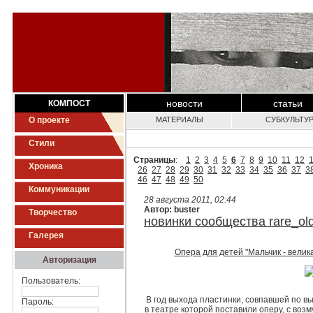
новости
статьи
КОМПОСТ
О проекте
МАТЕРИАЛЫ
СУБКУЛЬТУ
Стили
Страницы
:
1
2
3
4
5
6
7
8
9
10
11
12
Хроника
26
27
28
29
30
31
32
33
34
35
36
37
3
46
47
48
49
50
Коммуникации
28 августа 2011, 02:44
Автор: buster
Творчество
новинки сообщества rare_ol
Галерея
Опера для детей "Мальчик - велика
Авторизация
Пользователь:
В год выхода пластинки, совпавшей по в
Пароль:
в театре которой поставили оперу, с воз