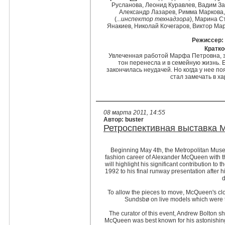
Русланова
,
Леонид Куравлев
,
Вадим За
Александр Лазарев
,
Римма Маркова
(
...инспектор технадзора
),
Марина С
Янакиев
,
Николай Кочегаров
,
Виктор Ма
Режиссер:
Кратко
Увлеченная работой Марфа Петровна, з
тон перенесла и в семейную жизнь. 
закончилась неудачей. Но когда у нее п
стал замечать в х
08 марта 2011, 14:55
Автор: buster
Ретроспективная выставка 
Beginning May 4th, the Metropolitan Mus
fashion career of Alexander McQueen with t
will highlight his significant contribution to 
1992 to his final runway presentation after 
d
To allow the pieces to move, McQueen's clo
Sundsbø on live models which were th
The curator of this event, Andrew Bolton s
McQueen was best known for his astonishin