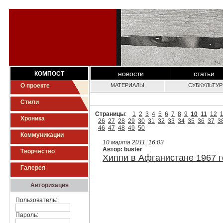
новости
статьи
КОМПОСТ
О проекте
МАТЕРИАЛЫ
СУБКУЛЬТУ
Стили
Страницы
:
1
2
3
4
5
6
7
8
9
10
11
12
Хроника
26
27
28
29
30
31
32
33
34
35
36
37
3
46
47
48
49
50
Коммуникации
10 марта 2011, 16:03
Автор: buster
Творчество
Хиппи в Афганистане 1967 
Галерея
Авторизация
Пользователь:
Пароль: