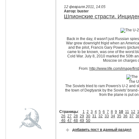
12 февраля 2011, 14:05
Автор: buster
Шпионские страсти. Инциде
Back in the day, it wasn't just Russian sp
War grew downright frigid when an America
and the pilot, Francis Gary Powers (pictur
came to be known, was one of the worst bl
Cold War. July 8, 2010 marked the 50th ann
Moscow on charges of 
From:
http://www.life.com/image/firs
The U
The Soviets tried to ram Powers's U-2 and sho
the town of Degtyarsk by the Soviets' brand
from the plane is put o
Страницы
:
1
2
3
4
5
6
7
8
9
10
11
12
26
27
28
29
30
31
32
33
34
35
36
37
3
46
47
48
49
50
добавить пост в данный раздел