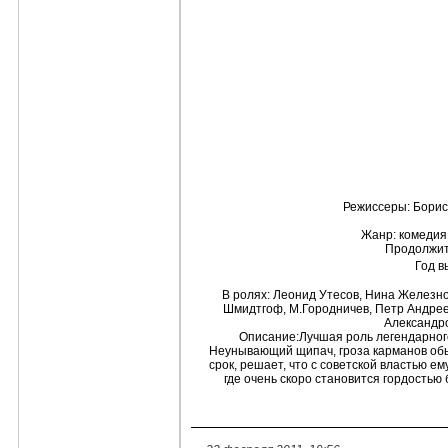
Режиссеры: Борис
Жанр:
комедия,
Продолжит
Год в
В ролях:
Леонид Утесов, Нина Железно
Шмидтгоф, М.Городничев, Петр Андрее
Александро
Описание:Лучшая роль легендарног
Неунывающий щипач, гроза карманов об
срок, решает, что с советской властью ем
где очень скоро становится гордость