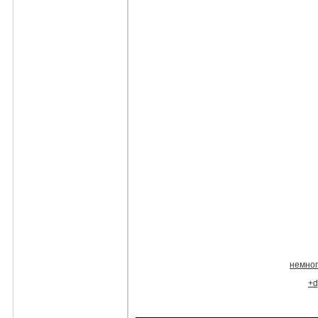
немно
+d