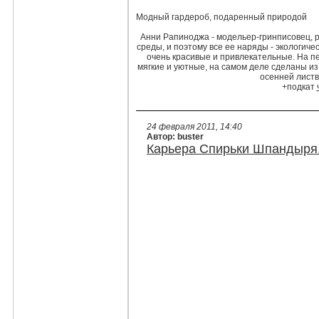
Модный гардероб, подаренный природой
Анни Рапиноджа - модельер-гринписовец, 
среды, и поэтому все ее наряды - экологиче
очень красивые и привлекательные. На пе
мягкие и уютные, на самом деле сделаны из "
осенней листв
+подкат
24 февраля 2011, 14:40
Автор: buster
Карьера Спирьки Шпандыря