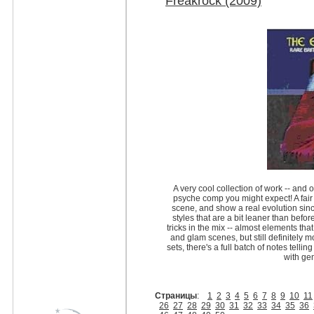
Freakrock (2009)
A very cool collection of work -- and 
psyche comp you might expect! A fair 
scene, and show a real evolution sin
styles that are a bit leaner than bef
tricks in the mix -- almost elements th
and glam scenes, but still definitely
sets, there's a full batch of notes telling
with ge
Страницы
:
1
2
3
4
5
6
7
8
9
10
11
26
27
28
29
30
31
32
33
34
35
36