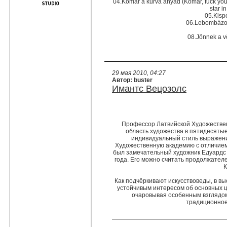
04.Komár a kurva anyád (Komár, fuck you!
star 
05.Kisp
06.Lebombázom 
08.Jönnek a v
29 мая 2010, 04:27
Автор: buster
Имантс Вецозолс
Профессор Латвийской Художествен
область художества в пятидесятые 
индивидуальный стиль выражени
Художественную академию с отличием 
был замечательный художник Едуардс 
года. Его можно считать продолжател
К
Как подчёркивают искусствоведы, в вы
устойчивым интересом об основных це
очаровывая особенным взглядом
традиционное