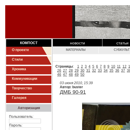
новости
статьи
КОМПОСТ
О проекте
МАТЕРИАЛЫ
СУБКУЛЬ
Стили
Страницы
:
1
2
3
4
5
6
7
8
9
10
11
12
Хроника
26
27
28
29
30
31
32
33
34
35
36
37
3
46
47
48
49
50
Коммуникации
03 июня 2010, 15:39
Автор: buster
Творчество
ДМБ 90-91
Галерея
Авторизация
Пользователь:
Пароль: