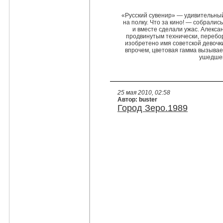
«Русский сувенир» — удивительный
на полку. Что за кино! — собрали
и вместе сделали ужас. Алекса
продвинутым технически, переб
изобретено имя советской девоч
впрочем, цветовая гамма вызывает
ушедшей
25 мая 2010, 02:58
Автор: buster
Город Зеро.1989