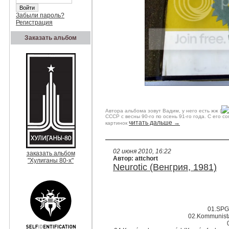
Забыли пароль?
Регистрация
Заказать альбом
Автора альбома зовут Вадим, у него есть жж (
СССР с весны 90-го по осень 91-го года. С его 
читать дальше →
картинок
02 июня 2010, 16:22
заказать альбом
Автор: attchort
"Хулиганы 80-х"
Neurotic (Венгрия, 1981)
01.SPG/
02.Kommunista