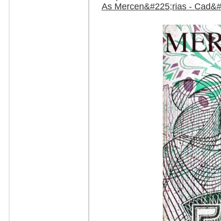
As Mercen&#225;rias - Cad&#