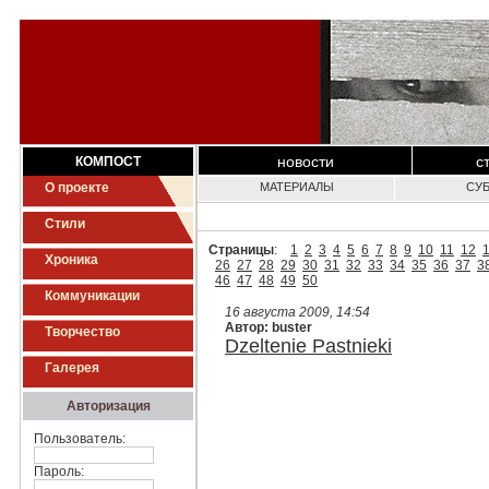
новости
с
КОМПОСТ
О проекте
МАТЕРИАЛЫ
СУ
Стили
Страницы
:
1
2
3
4
5
6
7
8
9
10
11
12
Хроника
26
27
28
29
30
31
32
33
34
35
36
37
3
46
47
48
49
50
Коммуникации
16 августа 2009, 14:54
Автор: buster
Творчество
Dzeltenie Pastnieki
Галерея
Авторизация
Пользователь:
Пароль: