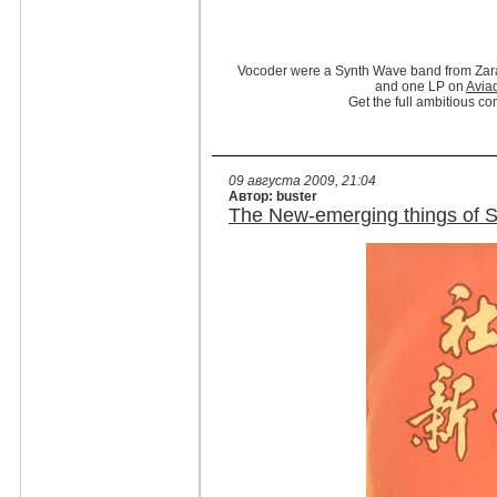
Vocoder were a Synth Wave band from Zarag
and one LP on
Avia
Get the full ambitious co
09 августа 2009, 21:04
Автор: buster
The New-emerging things of So