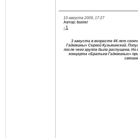
10 августа 2009, 17:27
Автор: buster
-1
3 августа в возрасте 46 лет скон
Гадюкины» Сергей Кузьминский. Попул
после чего группа была распущена. Н
концерта «Братьев Гадюкиных» пр
связано