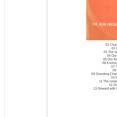
01 Chai
02 L
03 The ne
04 Our
05 Our fu
06 A schoo
07 I
08
09 Grandma Chang 
10 W
11 The coope
12 So
13 Onward with th