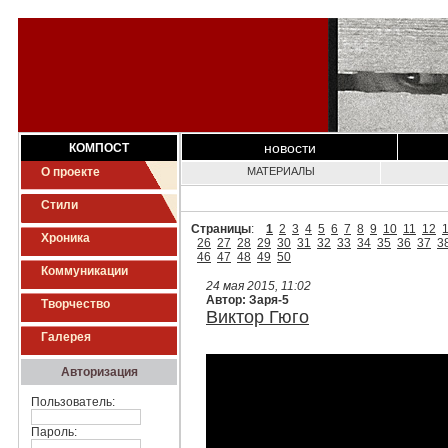
новости
КОМПОСТ
О проекте
МАТЕРИАЛЫ
Стили
Страницы
:
1
2
3
4
5
6
7
8
9
10
11
12
Хроника
26
27
28
29
30
31
32
33
34
35
36
37
3
46
47
48
49
50
Коммуникации
24 мая 2015, 11:02
Автор: Заря-5
Творчество
Виктор Гюго
Галерея
Авторизация
Пользователь:
Пароль: