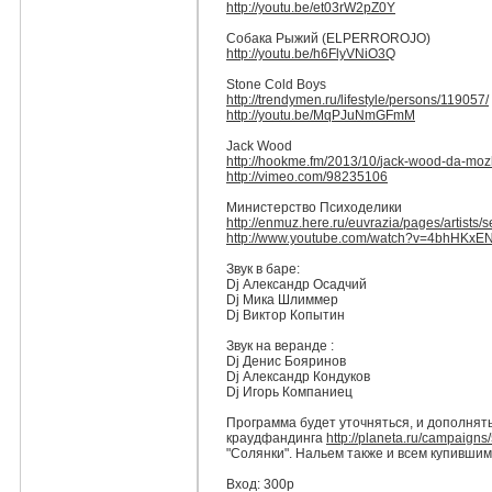
http://youtu.be/
et03rW2pZ0Y
Собака Рыжий (ELPERROROJO)
http://youtu.be/
h6FlyVNiO3Q
Stone Cold Boys
http://trendymen.ru/
lifestyle/persons/119057/
http://youtu.be/
MqPJuNmGFmM
Jack Wood
http://hookme.fm/2013/10/
jack-wood-da-moz
http://vimeo.com/98235106
Министерство Психоделики
http://enmuz.here.ru/
euvrazia/pages/artists/
s
http://www.youtube.com/
watch?v=4bhHKxEN
Звук в баре:
Dj Александр Осадчий
Dj Мика Шлиммер
Dj Виктор Копытин
Звук на веранде :
Dj Денис Бояринов
Dj Александр Кондуков
Dj Игорь Компаниец
Программа будет уточняться, и дополнят
краудфандинга
http://planeta.ru/
campaigns
"Солянки". Нальем также и всем купивши
Вход: 300р