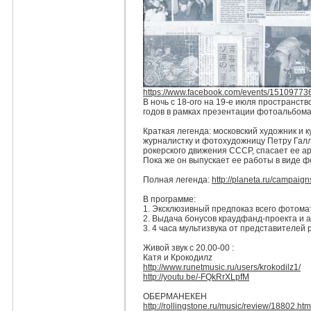
https://www.facebook.com/events/1510977
В ночь с 18-ого на 19-е июля пространст
годов в рамках презентации фотоальбома
Краткая легенда: московский художник и 
журн
алистку и фотохудожницу Петру Галл
рокерского движения СССР, спасает ее ар
Пока же он выпускает ее работы в виде 
Полная легенда:
http://planeta.ru/
campaign
В программе:
1. Эксклюзивный предпоказ всего фотома
2. Выдача бонусов краудфанд-проекта и 
3. 4 часа мультизвука от представителей
Живой звук с 20.00-00 :
Катя и Крокодилz
http://www.runetmusic.ru/
users/krokodilz1/
http://youtu.be/
-FQkRrXLpfM
ОБЕРМАНЕКЕН
http://rollingstone.ru/
music/review/
18802.htm