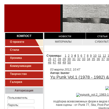
новости
статьи
КОМПОСТ
О проекте
МАТЕРИАЛЫ
СУБКУЛЬТ
Стили
Страницы
:
1
2
3
4
5
6
7
8
9
10
11
12
Хроника
26
27
28
29
30
31
32
33
34
35
36
37
3
46
47
48
49
50
Коммуникации
03 марта 2012, 10:47
Автор: buster
Творчество
Yu Punk Vol.1 (1978 - 1982) 
Галерея
Авторизация
Пользователь:
подборка всевозможных форм и видов п
панк-сцены - от Punk 77, Ska, Post-
Пароль:
Hardco