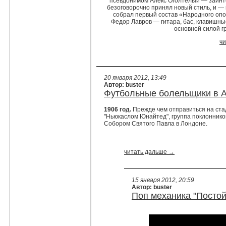
псевдонимом Алекс Оголтелый — заинтер
безоговорочно принял новый стиль, и — 
собрал первый состав «Народного опо
Федор Лавров — гитара, бас, клавишны
основной силой г
ч
20 января 2012, 13:49
Автор: buster
Футбольные болельщики в Ан
1906 год.
Прежде чем отправиться на ста
"Ньюкаслом Юнайтед", группа поклоннико
Собором Святого Павла в Лондоне.
читать дальше →
15 января 2012, 20:59
Автор: buster
Поп механика "Постой