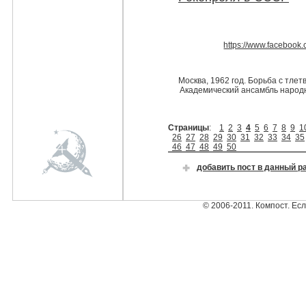
https://www.faceboo
Москва, 1962 год. Борьба с тле
Академический ансамбль народ
Страницы
:
1
2
3
4
5
6
7
8
9
1
26
27
28
29
30
31
32
33
34
35
46
47
48
49
50
добавить пост в данный р
© 2006-2011. Компост. Ес