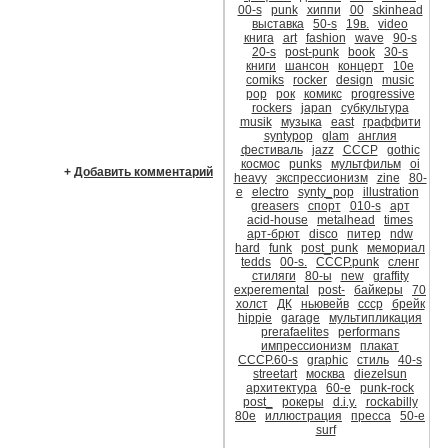
00-s
punk
хиппи
00
skinhead
выставка
50-s
19в.
video
книга
art
fashion
wave
90-s
20-s
post-punk
book
30-s
книги
шансон
концерт
10е
comiks
rocker
design
music
pop
рок
комикс
progressive
rockers
japan
субкультура
musik
музыка
east
граффити
syntypop
glam
англия
фестиваль
jazz
CCCР
gothic
космос
punks
мультфильм
oi
+
Добавить комментарий
heavy
экспрессионизм
zine
80-
е
electro
synty_pop
illustration
greasers
спорт
010-s
арт
acid-house
metalhead
times
арт-брют
disco
питер
ndw
hard
funk
post_punk
мемориал
tedds
00-s.
CCCР.punk
сленг
стиляги
80-ы
new
graffity
experemental
post-
байкеры
70
холст
ДК
ньювейв
ссср
брейк
hippie
garage
мультипликация
prerafaelites
performans
импрессионизм
плакат
СССР.60-s
graphic
стиль
40-s
streetart
москва
diezelsun
архитектура
60-е
punk-rock
post_
рокеры
d.i.y.
rockabilly
80е
иллюстрация
пресса
50-е
surf