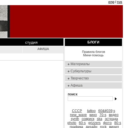
eng
/
rus
студия
БЛОГИ
АФИША
Правила блогов
Мини-помощь
Материалы
Субкультуры
Творчество
Афиша
поиск
СССР
tattoo
60&#039;s
new_wave
кино
70-s
видео
synth
совриск
ska
эстрада
photo
60-s
grizzers
фото
80-s
графика
дизайн
rock
винил