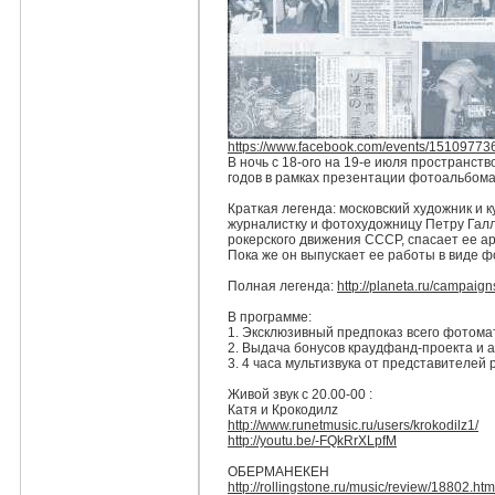
https://www.facebook.com/events/1510977
В ночь с 18-ого на 19-е июля пространст
годов в рамках презентации фотоальбома
Краткая легенда: московский художник и 
журн
алистку и фотохудожницу Петру Галл
рокерского движения СССР, спасает ее ар
Пока же он выпускает ее работы в виде 
Полная легенда:
http://planeta.ru/
campaign
В программе:
1. Эксклюзивный предпоказ всего фотома
2. Выдача бонусов краудфанд-проекта и 
3. 4 часа мультизвука от представителей
Живой звук с 20.00-00 :
Катя и Крокодилz
http://www.runetmusic.ru/
users/krokodilz1/
http://youtu.be/
-FQkRrXLpfM
ОБЕРМАНЕКЕН
http://rollingstone.ru/
music/review/
18802.htm