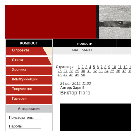
новости
КОМПОСТ
О проекте
МАТЕРИАЛЫ
Стили
Страницы
:
1
2
3
4
5
6
7
8
9
10
11
12
Хроника
26
27
28
29
30
31
32
33
34
35
36
37
3
46
47
48
49
50
Коммуникации
24 мая 2015, 11:02
Автор: Заря-5
Творчество
Виктор Гюго
Галерея
Авторизация
Пользователь:
Пароль: