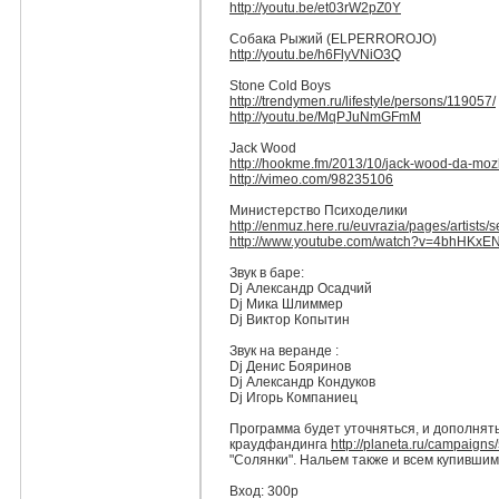
http://youtu.be/
et03rW2pZ0Y
Собака Рыжий (ELPERROROJO)
http://youtu.be/
h6FlyVNiO3Q
Stone Cold Boys
http://trendymen.ru/
lifestyle/persons/119057/
http://youtu.be/
MqPJuNmGFmM
Jack Wood
http://hookme.fm/2013/10/
jack-wood-da-moz
http://vimeo.com/98235106
Министерство Психоделики
http://enmuz.here.ru/
euvrazia/pages/artists/
s
http://www.youtube.com/
watch?v=4bhHKxEN
Звук в баре:
Dj Александр Осадчий
Dj Мика Шлиммер
Dj Виктор Копытин
Звук на веранде :
Dj Денис Бояринов
Dj Александр Кондуков
Dj Игорь Компаниец
Программа будет уточняться, и дополнят
краудфандинга
http://planeta.ru/
campaigns
"Солянки". Нальем также и всем купивши
Вход: 300р