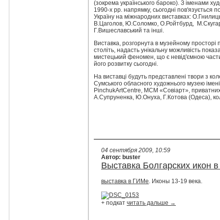
(зокрема українського бароко). З іменами ху
1990-х рр. напрямку, сьогодні пов'язується
Україну на міжнародних виставках: О.Гнилицьк
В.Цаголов, Ю.Соломко, О.Ройтбурд, М.Скугарє
Г.Вишеславський та інші.
Виставка, розгорнута в музейному просторі п
століть, надасть унікальну можливість показ
мистецький феномен, що є невід'ємною част
його розвитку сьогодні.
На виставці будуть представлені твори з ко
Сумського обласного художнього музею імені
PinchukArtCentre, МСМ «Совіарт», приватних 
А.Супруненка, Ю.Онуха, Г.Котова (Одеса), ко
04 сентября 2009, 10:59
Автор: buster
Выставка Болгарских икон в
выставка в ГИМе
. Иконы 13-19 века.
+ подкат
читать дальше →