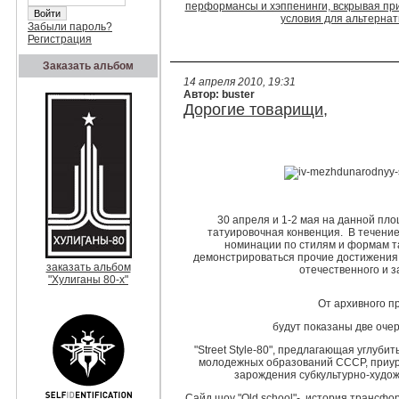
перформансы и хэппенинги, вскрывая п
условия для альтернат
Забыли пароль?
Регистрация
Заказать альбом
14 апреля 2010, 19:31
Автор: buster
Дорогие товарищи,
30 апреля и 1-2 мая на данной пл
татуировочная конвенция. В течение
номинации по стилям и формам та
демонстрироваться прочие достижения
заказать альбом
отечественного и 
"Хулиганы 80-х"
От архивного п
будут показаны две оче
"Street Style-80", предлагающая углуб
молодежных образований СССР, приу
зарождения субкультурно-худож
Сайд шоу "Old school"- история трансф