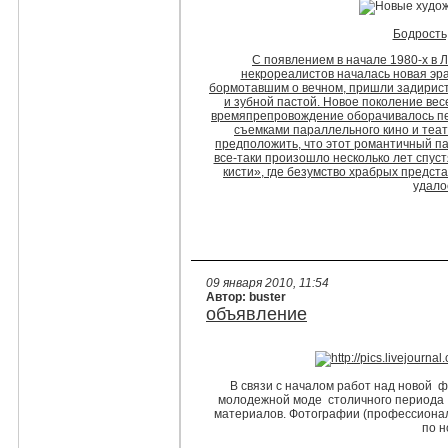
Бодрость,
С появлением в начале 1980-х в 
некрореалистов началась новая эра
бормотавшим о вечном, пришли задирис
и зубной пастой. Новое поколение вес
времяпрепровождение оборачивалось п
съемками параллельного кино и теат
предположить, что этот романтичный па
все-таки произошло несколько лет спуст
кисти», где безумство храбрых предст
удало
09 января 2010, 11:54
Автор: buster
объявление
В связи с началом работ над новой ф
молодежной моде столичного периода 
материалов. Фотографии (профессионал
по 