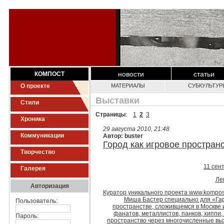
новости
статьи
КОМПОСТ
О проекте
МАТЕРИАЛЫ
СУБКУЛЬТУР
Выставки
Стили
Страницы
:
1
2
3
Хроника
29 августа 2010, 21:48
Коммуникации
Автор: buster
Город как игровое пространс
Творчество
11 сен
Галерея
Ле
Авторизация
Куратор уникального проекта www.kompos
Миша Бастер специально для «Гар
Пользователь:
пространстве, сложившемся в Москве и
фанатов, металлистов, панков, хиппи,
Пароль:
пространство через многочисленные вы