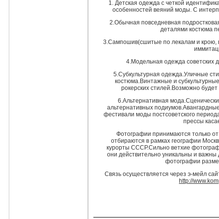
1. Детская одежда с четкой идентифи
особенностей веяний моды. С интерпо
2.Обычная повседневная подросткова
деталями костюма пе
3.Сампошив(сшитые по лекалам и крою,
иммитац
4.Модельная одежда советских 
5.Субкультурная одежда.Уличные ст
костюма.Винтажные и субкультурные
рокерских стилей.Возможно будет
6.Альтернативная мода.Сценически
альтернативных подиумов.Авангардные
фестивали моды постсоветского периода
прессы каса
Фотографии принимаются только от
отбираются в рамках географии Моск
курорты СССР.Сильно ветхие фотограф
они действительно уникальны и важны 
фотографии разме
Связь осуществляется через э-мейл сай
http://www.kom