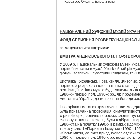
Куратор:
Оксана Баршинова
НАЦІОНАЛЬНИЙ ХУДОЖНІЙ МУЗЕЙ УКРАЇ
ФОНД СПРИЯННЯ РОЗВИТКУ НАЦІОНАЛЬ
за меценатської підтримки
ДМИТРА АНДРІЄВСЬКОГО
та ІГОРЯ ВОР
У 2009 р. Національний художній музей Україн
першої виставки в музеї. У ювілейний рік му
фонди, зазвичай недоступні глядачам, так і в
Виставка «Українська Нова хвиля. Живопис, фо
першою з розрахованого на кілька етапів дов
реалізації в стінах музею буде максимально
1980-х - першої пол. 1990-х рр., які продемо
мистецтва України, до включення його до заг
Цьогорічна виставка присвячена постмодерні
була притаманна провокація, симулятивність
«гри в бісер», іронічне переосмислення куль
експонування на виставці були відібрані твор
1980-х та на початку 1990-х в рамках відоми
також у сквоті «Паризька Комуна» (1990 - 19
київські митці, до яких приєдналися одеські т
1980-х - першої пол. 1990-х рр. поєднують т