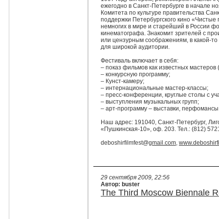
ежегодно в Санкт-Петербурге в начале н
Комитета по культуре правительства Сан
поддержки Петербургского кино «Чистые 
немногих в мире и старейший в России ф
кинематографа. Знакомит зрителей с про
или цензурным соображениям, в какой-то
для широкой аудитории.
Фестиваль включает в себя:
– показ фильмов как известных мастеров (
– конкурсную программу;
– Кунст-камеру;
– интернациональные мастер-классы;
– пресс-конференции, круглые столы с у
– выступления музыкальных групп;
– арт-программу – выставки, перфомансы
Наш адрес: 191040, Санкт-Петербург, Лиго
«Пушкинская-10», оф. 203. Тел.: (812) 572
deboshirfilmfest@
gmail.com
,
www.deboshirfi
29 сентября 2009, 22:56
Автор: buster
The Third Moscow Biennale R