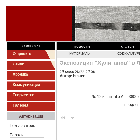
новости
статьи
КОМПОСТ
О проекте
МАТЕРИАЛЫ
СУБКУЛЬТУР
Экспозиция "Хулиганов" в 
Стили
19 июня 2009, 12:56
Хроника
Автор: buster
Коммуникации
Творчество
До 12 июля.
http://lille300
продлен
Галерея
Авторизация
Пользователь:
Пароль: