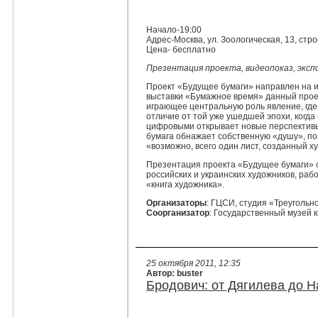
Начало-19:00
Адрес-Москва, ул. Зоологическая, 13, стр
Цена- бесплатно
Презентация проекта, видеопоказ, эксп
Проект «Будущее бумаги» направлен на и
выставки «Бумажное время» данный проект
играющее центральную роль явление, гд
отличие от той уже ушедшей эпохи, когд
цифровыми открывает новые перспективы 
бумага обнажает собственную «душу», поз
«возможно, всего один лист, созданный х
Презентация проекта «Будущее бумаги» 
российских и украинских художников, раб
«книга художника».
Организаторы
: ГЦСИ, студия «Треугольн
Соорганизатор
: Государственный музей к
25 октября 2011, 12:35
Автор: buster
Бродович: от Дягилева до H