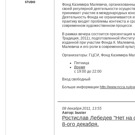
Фонд Казимира Малевича, организованный
своей регулярной деятельности осуществл
принимает участие в международных конф
Деятельность Фонда не ограничивается из
практику входят проблемы контекста и ср
современном художественном процессе.
В рамках вечера состоится презентация
Традиция, 2011), подготовленной Инстит
изданной при участии Фонда К. Малевича
Малевича и его роли в современной культ
Организаторы: ГЦСИ, Фонд Казимира Ма
Пятница
Время
с
19:00
до
22:00
Вход свободный
Больше информации
http://www.ncca.ru/
ev
08 декабря 2011, 13:55
Автор: buster
Ростислав Лебедев "Нет на 
8-ого декабря.