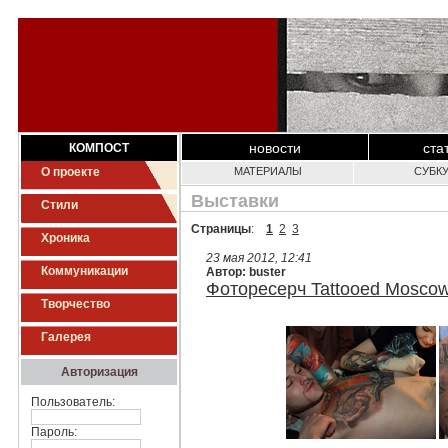
новости
ста
КОМПОСТ
О проекте
МАТЕРИАЛЫ
СУБК
Выставки
Стили
Страницы
:
1
2
3
Хроника
23 мая 2012, 12:41
Коммуникации
Автор: buster
Фоторесерч Tattooed Mosco
Творчество
Галерея
Авторизация
Пользователь:
Пароль: