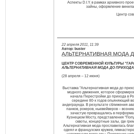
Аспекты D.I.Y. в рамках архивного про
зайны, оформление винила,
Центр сов
22 апреля 2011, 11:39
Автор: buster
АЛЬТЕРНАТИВНАЯ МОДА ДО
ЦЕНТР СОВРЕМЕННОЙ КУЛЬТУРЫ "ГА
АЛЬТЕРНАТИВНАЯ МОДА ДО ПРИХОДА Г
(28 апреля – 12 июня)
Выставка "Альтернативная мода до прихо
модного движения, которое сформирова
начала Перестройки до прихода в Ро
середине 80-х годов опьяняющий в
андеграунда. В результате сближения ав
панков, рокеров, ньювейверов – возни
зачастую превращались в перформан
Кузнецком Мосту, представления "Попу
сквоты, концертные залы, где гре
Альтернативная мода прославилась благ
одеял и французских кружев, гимнастер