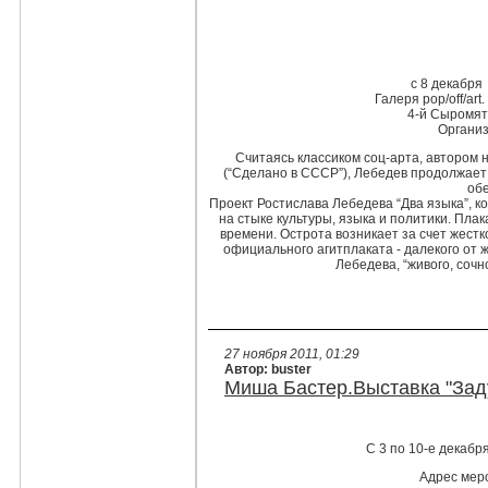
с
8 декабря 
Галеря pop/off/ar
4-й Сыромятн
Организ
Считаясь классиком соц-арта, автором 
(“Сделано в СССР”), Лебедев продолжает 
об
Проект Ростислава Лебедева “Два языка”, к
на стыке культуры, языка и политики. Пла
времени. Острота возникает за счет жестко
официального агитплаката - далекого от ж
Лебедева, “живого, сочно
27 ноября 2011, 01:29
Автор: buster
Миша Бастер.Выставка "Заду
С 3 по 10-е декабр
Адрес меро