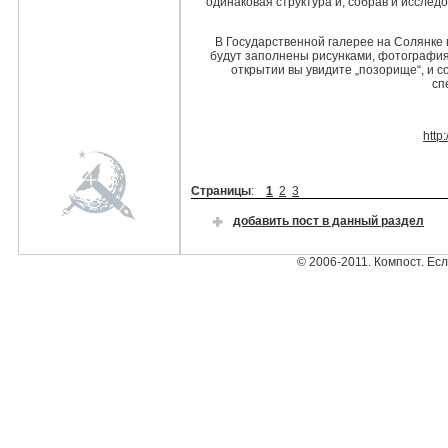
одинаковая структура и, собрав и исслед
В Государственной галерее на Солянке в
будут заполнены рисунками, фотография
открытии вы увидите „позорище“, и с
сп
http
Страницы
:
1
2
3
добавить пост в данный раздел
© 2006-2011. Компост. Ес