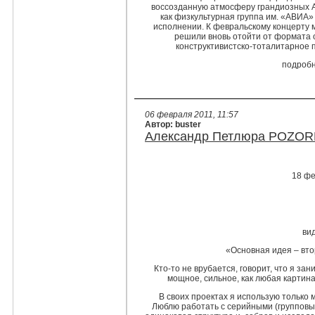
воссозданную атмосферу грандиозных А
как физкультурная группа им. «АВИА» 
исполнении. К февральскому концерту 
решили вновь отойти от формата о
конструктивистско-тоталитарное п
подробн
06 февраля 2011, 11:57
Автор: buster
Александр Петлюра POZO
18 фе
ви
«Основная идея – втор
Кто-то не врубается, говорит, что я за
мощное, сильное, как любая картина,
В своих проектах я использую только
Люблю работать с серийными (групповы