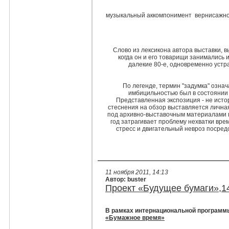
музыкальный аккомпонимент вернисажно
Слово из лексикона автора выставки, 
когда он и его товарищи занимались 
далекие 80-е, одновременно устр
По легенде, термин "задумка" озна
имбицильностью был в состоянии 
Представленная экспозиция - не исто
стеснения на обзор выставляется лична
под архивно-выставочным материалами п
год затрагивает проблему нехватки вре
стресс и двигательный невроз посред
11 ноября 2011, 14:13
Автор: buster
Проект «Будущее бумаги»,1
В рамках интернациональной программы
«Бумажное время»