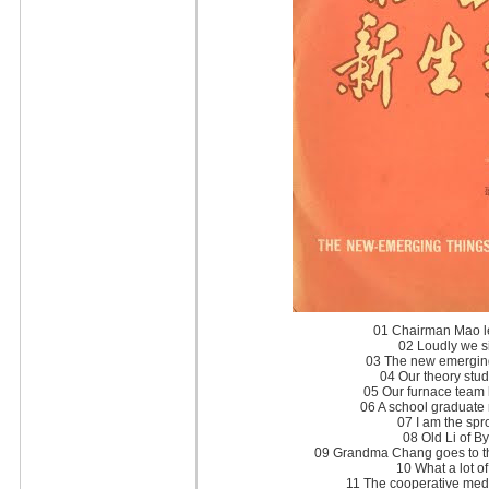
01 Chairman Mao l
02 Loudly we si
03 The new emerging 
04 Our theory stu
05 Our furnace team 
06 A school graduate 
07 I am the spro
08 Old Li of 
09 Grandma Chang goes to the
10 What a lot o
11 The cooperative medi