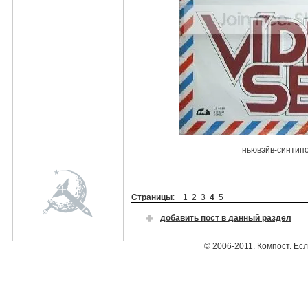
ньювэйв-синтип
Страницы
:
1
2
3
4
5
добавить пост в данный раздел
© 2006-2011. Компост. Ес