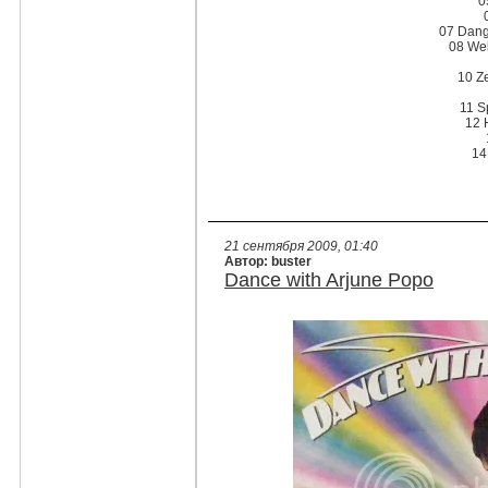
0
07 Dang
08 We
10 Z
11 S
12 
14
21 сентября 2009, 01:40
Автор: buster
Dance with Arjune Popo