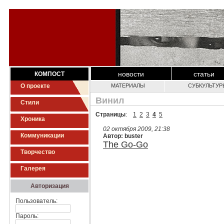
новости
статьи
КОМПОСТ
О проекте
МАТЕРИАЛЫ
СУБКУЛЬТУР
Винил
Стили
Страницы
:
1
2
3
4
5
Хроника
02 октября 2009, 21:38
Коммуникации
Автор: buster
The Go-Go
Творчество
Галерея
Авторизация
Пользователь:
Пароль: