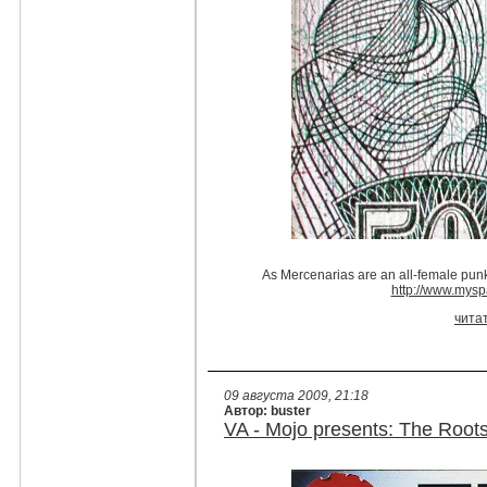
As Mercenarias are an all-female punk
http://www.mys
чита
09 августа 2009, 21:18
Автор: buster
VA - Mojo presents: The Roots