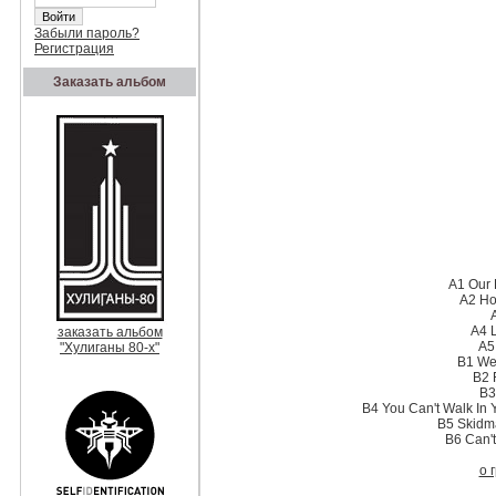
Забыли пароль?
Регистрация
Заказать альбом
A1 Our 
A2 Ho
A4 L
заказать альбом
A5
"Хулиганы 80-х"
B1 We
B2 
B3
B4 You Can't Walk In Y
B5 Skidm
B6 Can't
о 