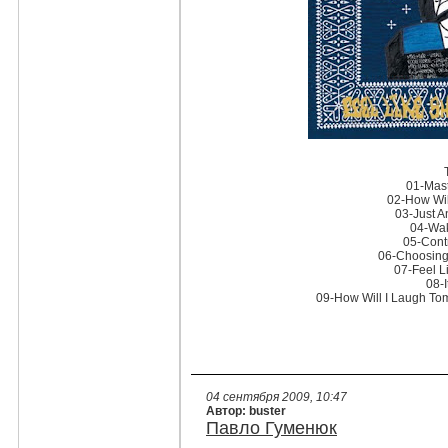
01-Mast
02-How Wil
03-Just A
04-Wa
05-Cont
06-Choosing
07-Feel Li
08-I
09-How Will I Laugh To
04 сентября 2009, 10:47
Автор: buster
Павло Гуменюк