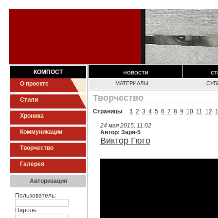
новости
ст
КОМПОСТ
О проекте
МАТЕРИАЛЫ
СУБ
Творчество
Стили
Страницы
:
1
2
3
4
5
6
7
8
9
10
11
12
Хроника
24 мая 2015, 11:02
Коммуникации
Автор: Заря-5
Виктор Гюго
Творчество
Галерея
Авторизация
Пользователь:
Пароль: