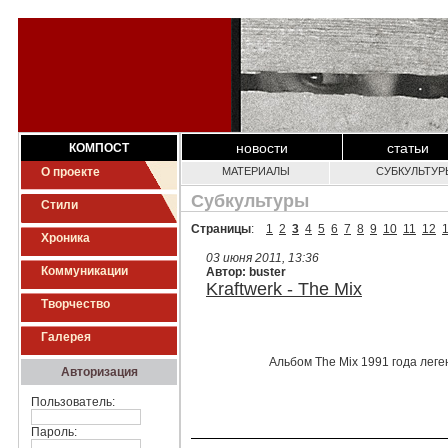
новости
статьи
КОМПОСТ
О проекте
МАТЕРИАЛЫ
СУБКУЛЬТУР
Субкультуры
Стили
Страницы
:
1
2
3
4
5
6
7
8
9
10
11
12
Хроника
03 июня 2011, 13:36
Коммуникации
Автор: buster
Kraftwerk - The Mix
Творчество
Галерея
Альбом The Mix 1991 года леге
Авторизация
Пользователь:
Пароль: