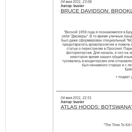
04 мая 2011, 23:08
Автор: buster
BRUCE DAVIDSON: BROOK
"Весной 1959 года я познакомился в Бр
себя "Джокеры". В то время уличные бан
Был даже сформирован специальный "Мо
предотвратить кровопролитие и помочь 
статьи о перестрелке в Проспект Парк
фоторепортаж. Для начала, я сел на х
некоторое время нашел общий язык 
тусовались в кондитерских или отправля
был ненамного старше и с легк
Брю
+ подкат
04 мая 2011, 22:51
Автор: buster
ATLAS HOODS: BOTSWANA
"The Time To Kill