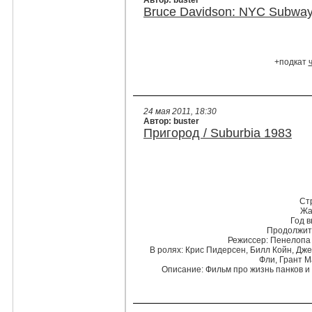
Автор: buster
Bruce Davidson: NYC Subway
+подкат
24 мая 2011, 18:30
Автор: buster
Пригород / Suburbia 1983
Ст
Жа
Год в
Продолжит
Режиссер
: Пенелопа
В ролях
: Крис Пидерсен, Билл Койн, Дж
Фли, Грант М
Описание
: Фильм про жизнь панков и