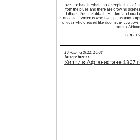
Love it or hate it, when most people think of m
from the blues and there are growing scenes
fathers–Priest, Sabbath, Maiden–and most 
Caucasian. Which is why I was pleasantly surpri
of guys who dressed like doomsday cowboys a
central Africa
+подкат
10 марта 2011, 16:03
Автор: buster
Хиппи в Афганистане 1967 