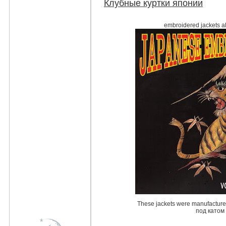
Клубные куртки японии
embroidered jackets al
These jackets were manufactured s
под катом