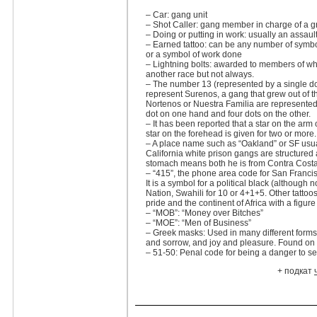
– Car: gang unit
– Shot Caller: gang member in charge of a 
– Doing or putting in work: usually an assaul
– Earned tattoo: can be any number of sym
or a symbol of work done
– Lightning bolts: awarded to members of whi
another race but not always.
– The number 13 (represented by a single do
represent Surenos, a gang that grew out of 
Nortenos or Nuestra Familia are represente
dot on one hand and four dots on the other.
– It has been reported that a star on the arm
star on the forehead is given for two or more.
– A place name such as “Oakland” or SF usual
California white prison gangs are structured 
stomach means both he is from Contra Costa 
– “415”, the phone area code for San Franci
It is a symbol for a political black (althoug
Nation, Swahili for 10 or 4+1+5. Other tattoo
pride and the continent of Africa with a figur
– “MOB”: “Money over Bitches”
– “MOE”: “Men of Business”
– Greek masks: Used in many different forms
and sorrow, and joy and pleasure. Found on a
– 51-50: Penal code for being a danger to se
+ подкат