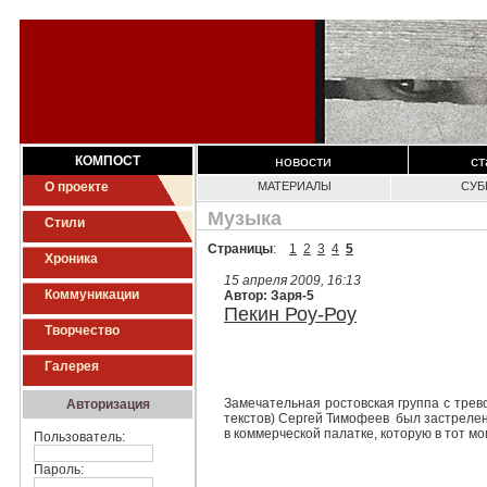
новости
ст
КОМПОСТ
О проекте
МАТЕРИАЛЫ
СУБ
Музыка
Стили
Страницы
:
1
2
3
4
5
Хроника
15 апреля 2009, 16:13
Коммуникации
Автор: Заря-5
Пекин Роу-Роу
Творчество
Галерея
Замечательная ростовская группа с трево
Авторизация
текстов) Сергей Тимофеев был застрелен
в коммерческой палатке, которую в тот мо
Пользователь:
Пароль: