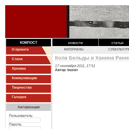
новости
статьи
КОМПОСТ
О проекте
МАТЕРИАЛЫ
СУБКУЛЬТУР
Кола Бельды и Ханина Рани
Стили
17 сентября 2011, 17:51
Хроника
Автор: buster
Коммуникации
Творчество
Галерея
Авторизация
Пользователь:
Пароль: