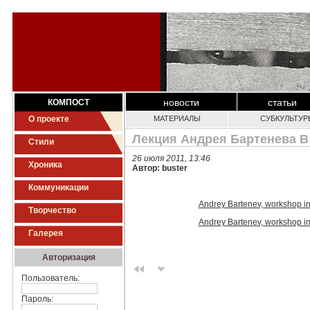
новости
статьи
КОМПОСТ
О проекте
МАТЕРИАЛЫ
СУБКУЛЬТУР
Лекция Андрея Бартенева В
Стили
26 июля 2011, 13:46
Хроника
Автор: buster
Коммуникации
Andrey Bartenev, workshop in 
Творчество
Andrey Bartenev, workshop in 
Галерея
Авторизация
Пользователь:
Пароль: