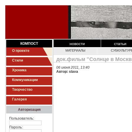
новости
статьи
КОМПОСТ
О проекте
МАТЕРИАЛЫ
СУБКУЛЬТУР
док.фильм "Солнце в Москв
Стили
06 июня 2011, 13:40
Хроника
Автор: slava
Коммуникации
Творчество
Галерея
Авторизация
Пользователь:
Пароль: