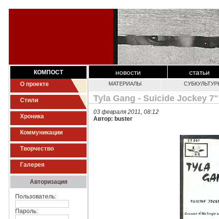
новости
статьи
КОМПОСТ
О проекте
МАТЕРИАЛЫ
СУБКУЛЬТУР
Tyla Gang - Suicide Jockey 7"
Стили
03 февраля 2011, 08:12
Хроника
Автор: buster
Коммуникации
Творчество
Галерея
Авторизация
Пользователь:
Пароль: