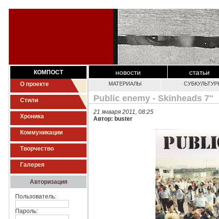
новости
статьи
КОМПОСТ
О проекте
МАТЕРИАЛЫ
СУБКУЛЬТУР
Public enemy - Skinheads 7''
Стили
21 января 2011, 08:25
Хроника
Автор: buster
Коммуникации
Творчество
Галерея
Авторизация
Пользователь:
Пароль: