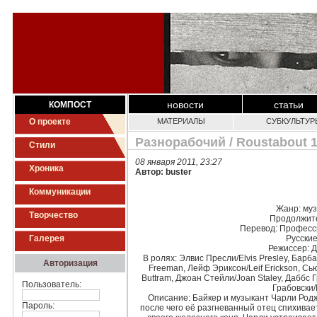
новости
статьи
КОМПОСТ
О проекте
МАТЕРИАЛЫ
СУБКУЛЬТУР
Разнорабочий / Roustabout 
Стили
08 января 2011, 23:27
Хроника
Автор: buster
Коммуникации
Жанр
: м
Творчество
Продолжит
Перевод
: Професс
Галерея
Русски
Режиссер
: 
В ролях
: Элвис Пресли/Elvis Presley, Бар
Авторизация
Freeman, Лейф Эриксон/Leif Erickson, Сь
Buttram, Джоан Стейли/Joan Staley, Даббс 
Пользователь:
Грабовски
Описание
: Байкер и музыкант Чарли Род
Пароль:
после чего её разгневанный отец спихивает