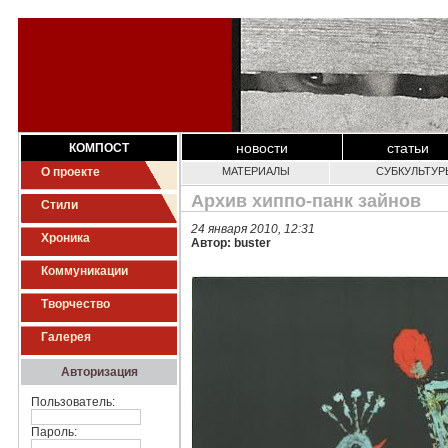
новости
статьи
КОМПОСТ
О проекте
МАТЕРИАЛЫ
СУБКУЛЬТУР
Архив хиппо-панк зайнов
Стили
24 января 2010, 12:31
Хроника
Автор: buster
Коммуникации
Творчество
Галерея
Авторизация
Пользователь:
Пароль: