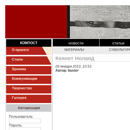
новости
статьи
КОМПОСТ
О проекте
МАТЕРИАЛЫ
СУБКУЛЬТУР
Кеннет Ноланд
Стили
06 января 2010, 10:53
Хроника
Автор: buster
Коммуникации
Творчество
Галерея
Авторизация
Пользователь:
Пароль: