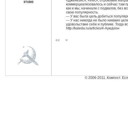
«Дженезис», «Йес», отроковые напра
коммерциализовалось и сейчас там пр
как и мы, начинали с подвалов, без 
свою популярность.
— У вас была цель добиться популяр
— У нас никогда не было никаких целе
удовольствие себе и публике. Тогда вс
http://kaleda.ru/articles/4-АукцЫон
© 2006-2011. Компост. Ес