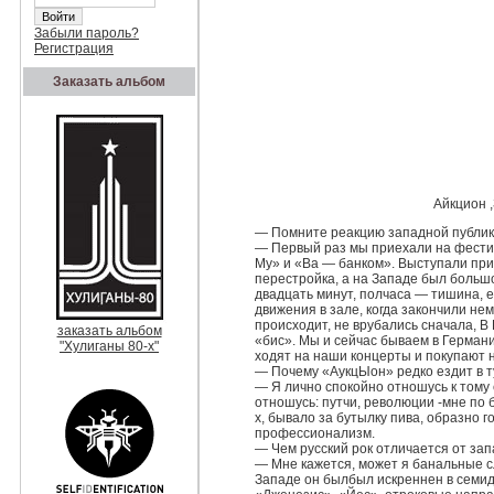
Забыли пароль?
Регистрация
Заказать альбом
Айкцион ,
— Помните реакцию западной публик
— Первый раз мы приехали на фестив
Му» и «Ва — банком». Выступали при
перестройка, а на Западе был больш
двадцать минут, полчаса — тишина, е
движения в зале, когда закончили не
происходит, не врубались сначала, В
заказать альбом
«бис». Мы и сейчас бываем в Германи
"Хулиганы 80-х"
ходят на наши концерты и покупают 
— Почему «АукцЫон» редко ездит в т
— Я лично спокойно отношусь к тому е
отношусь: путчи, революции -мне по 
х, бывало за бутылку пива, образно 
профессионализм.
— Чем русский рок отличается от за
— Мне кажется, может я банальные сл
Западе он былбыл искреннен в семиде