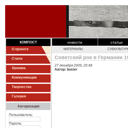
новости
статьи
КОМПОСТ
О проекте
МАТЕРИАЛЫ
СУБКУЛЬТУР
Советский рок в Германии 1
Стили
27 декабря 2009, 20:48
Хроника
Автор: buster
Коммуникации
Творчество
Галерея
Авторизация
Пользователь:
Пароль: