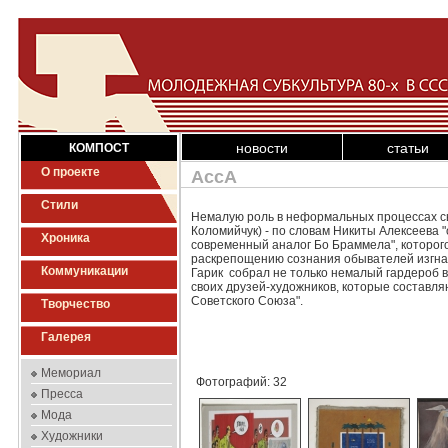
новости
статьи
КОМПОСТ
О проекте
АссА
Стили
Немалую роль в неформальных процессах сыг
Коломийчук) - по словам Никиты Алексеева "
Хроника
современный аналог Бо Браммела", которог
раскрепощению сознания обывателей изгнал
Коммуникации
Гарик собрал не только немалый гардероб 
своих друзей-художников, которые составл
Советского Союза".
Творчество
Галерея
Мемориал
Фотографий: 32
Пресса
Мода
Художники