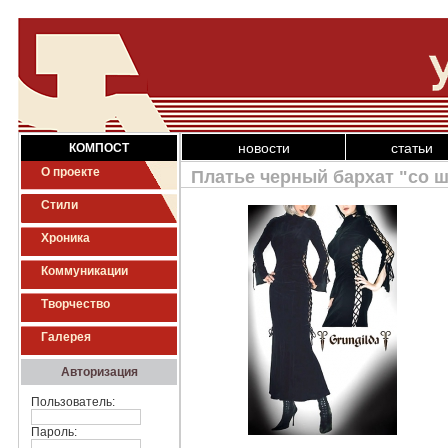
новости
статьи
КОМПОСТ
О проекте
Платье черный бархат "со ш
Стили
Хроника
Коммуникации
Творчество
Галерея
Авторизация
Пользователь:
Пароль: