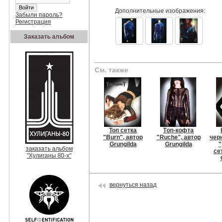
Дополнительные изображения:
Забыли пароль?
Регистрация
Заказать альбом
См. также
Топ сетка
Tоп-кофта
"Burn", автор
"Ruche", автор
чер
Grungilda
Grungilda
"
заказать альбом
се
"Хулиганы 80-х"
вернуться назад