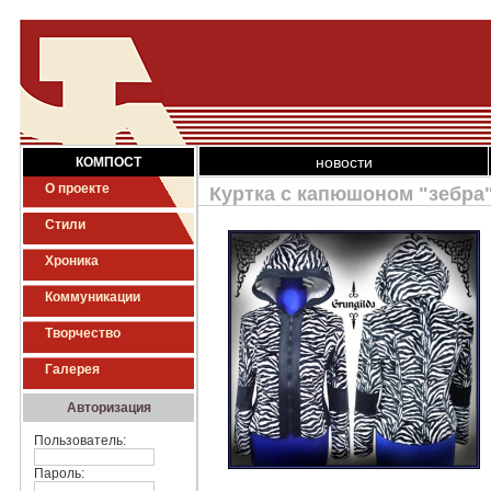
новости
КОМПОСТ
О проекте
Куртка с капюшоном "зебра"
Стили
Хроника
Коммуникации
Творчество
Галерея
Авторизация
Пользователь:
Пароль: