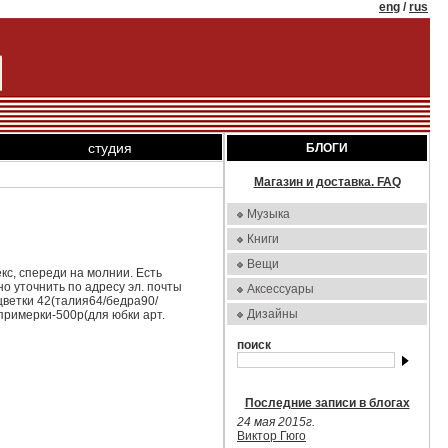
eng
/
rus
студия
БЛОГИ
Магазин и доставка. FAQ
Музыка
Книги
Вещи
екс, спереди на молнии. Есть
но уточнить по адресу эл. почты
Аксессуары
асцветки 42(талия64/бедра90/
Дизайны
ез примерки-500р(для юбки арт.
поиск
Последние записи в блогах
24 мая 2015г.
Виктор Гюго