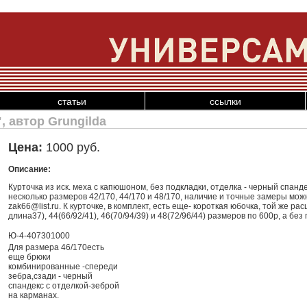
статьи
ссылки
, автор Grungilda
Цена:
1000 руб.
Описание:
Курточка из иск. меха с капюшоном, без подкладки, отделка - черный спанд
несколько размеров 42/170, 44/170 и 48/170, наличие и точные замеры мож
zak66@list.ru. К курточке, в комплект, есть еще- короткая юбочка, той же р
длина37), 44(66/92/41), 46(70/94/39) и 48(72/96/44) размеров по 600р, а б
Ю-4-407301000
Для размера 46/170есть
еще брюки
комбинированные -спереди
зебра,сзади - черный
спандекс с отделкой-зеброй
на карманах.