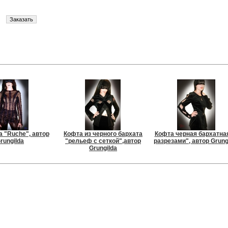
а "Ruche", автор
Кофта из черного бархата
Кофта черная бархатная
rungilda
"рельеф с сеткой",автор
разрезами", автор Grung
Grungilda