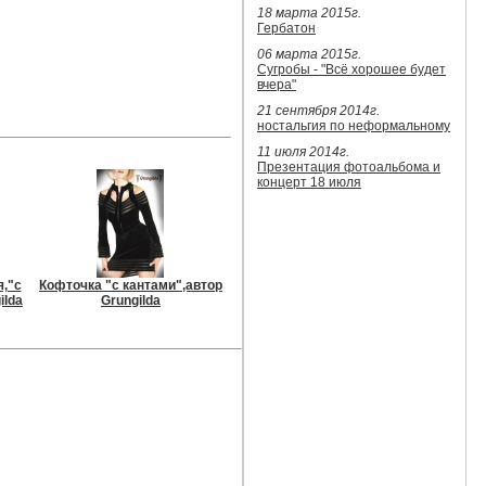
18 марта 2015г.
Гербатон
06 марта 2015г.
Сугробы - "Всё хорошее будет
вчера"
21 сентября 2014г.
ностальгия по неформальному
11 июля 2014г.
Презентация фотоальбома и
концерт 18 июля
,"с
Кофточка "с кантами",автор
ilda
Grungilda