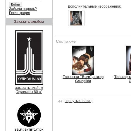
Дополнительные изображения:
Забыли пароль?
Регистрация
Заказать альбом
См. также
Топ сетка "Burn", автор
Tоп-кофт
Grungilda
G
заказать альбом
"Хулиганы 80-х"
вернуться назад