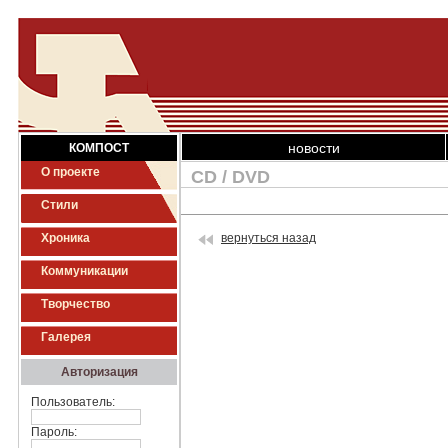
новости
КОМПОСТ
О проекте
CD / DVD
Стили
Хроника
вернуться назад
Коммуникации
Творчество
Галерея
Авторизация
Пользователь:
Пароль: