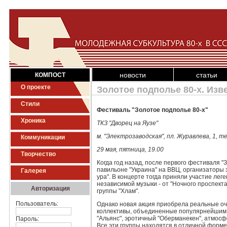
новости
статьи
КОМПОСТ
О проекте
Золотое подполье 80-х. Изв
Стили
Фестиваль "Золотое подполье 80-х"
Хроника
ТКЗ "Дворец на Яузе"
м. "Электрозаводская", пл. Журавлева, 1, т
Коммуникации
29 мая, пятница, 19.00
Творчество
Когда год назад, после первого фестиваля "
павильоне "Украина" на ВВЦ, организаторы 
Галерея
ура". В концерте тогда приняли участие лег
независимой музыки - от "Ночного проспекта
Авторизация
группы "Хлам".
Пользователь:
Однако новая акция приобрела реальные оче
коллективы, объединенные популярнейшим в
"Альянс", эротичный "Оберманекен", атмосф
Пароль:
Все эти группы находятся в отличной форме,