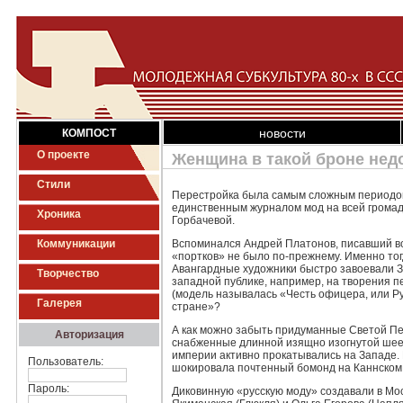
новости
КОМПОСТ
О проекте
Женщина в такой броне недо
Стили
Перестройка была самым сложным периодом 
единственным журналом мод на всей громад
Хроника
Горбачевой.
Коммуникации
Вспоминался Андрей Платонов, писавший вск
«портков» не было по-прежнему. Именно тог
Авангардные художники быстро завоевали За
Творчество
западной публике, например, на творения 
(модель называлась «Честь офицера, или Р
Галерея
стране»?
А как можно забыть придуманные Светой Пе
Авторизация
снабженные длинной изящно изогнутой шеей
империи активно прокатывались на Западе.
Пользователь:
шокировала почтенный бомонд на Каннском 
Пароль:
Диковинную «русскую моду» создавали в Мо