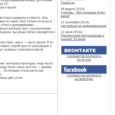
ли Влад Мамышев-Монро, достигший
Гербатон
за 70.
кого музея.
06 марта 2015г.
Сугробы - "Всё хорошее будет
вчера"
которых держала в секрете. Она
е истории. Кого только не было в
21 сентября 2014г.
т утюга и кружавчиками»…
ностальгия по неформальному
черные рубашки Цоя с прозрачными
ером, чьи вещи сейчас находятся в
11 июля 2014г.
Презентация фотоальбома и
концерт 18 июля
стики», как я, — часть жизни. В те
нтливые, порой просто ужасающие и
дут названы «альтернативной
Сообщество kompost.ru
на vk.com
ине: материал пропадал, надо было
о надо было очень быстро — архивы
… Коллекция стала расти как
ю.
Сообщество kompost.ru
лишь две сотни.
на фейсбуке