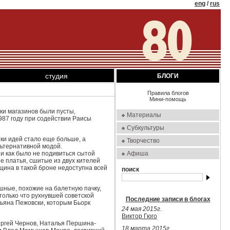
eng
/
rus
студия
БЛОГИ
Правила блогов
Мини-помощь
и магазинов были пусты,
Материалы
987 году при содействии Раисы
Субкультуры
ки идей стало еще больше, а
Творчество
льтернативной модой.
и как было не подивиться сытой
Афиша
 платья, сшитые из двух кителей
щина в такой броне недоступна всей
поиск
шные, похожие на балетную пачку,
только что рухнувшей советской
Последние записи в блогах
ьяна Пежовски, которым Бьорк
24 мая 2015г.
Виктор Гюго
ергей Чернов, Наталья Першина-
18 марта 2015г.