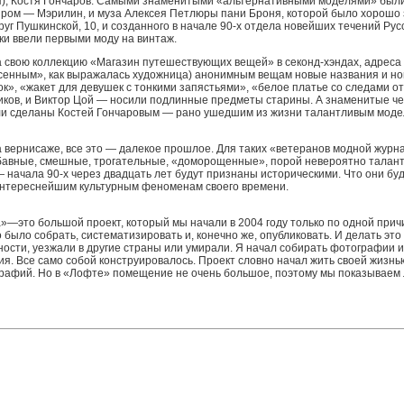
пля), Костя Гончаров. Самыми знаменитыми «альтернативными моделями» бы
иром — Мэрилин, и муза Алексея Петлюры пани Броня, которой было хорошо 
руг Пушкинской, 10, и созданного в начале 90-х отдела новейших течений Русс
ки ввели первыми моду на винтаж.
а свою коллекцию «Магазин путешествующих вещей» в секонд-хэндах, адреса 
енным», как выражалась художница) анонимным вещам новые названия и новы
ок», «жакет для девушек с тонкими запястьями», «белое платье со следами о
виков, и Виктор Цой — носили подлинные предметы старины. А знаменитые 
и сделаны Костей Гончаровым — рано ушедшим из жизни талантливым модель
вернисаже, все это — далекое прошлое. Для таких «ветеранов модной журнали
 забавные, смешные, трогательные, «доморощенные», порой невероятно тала
 начала 90-х через двадцать лет будут признаны историческими. Что они бу
интереснейшим культурным феноменам своего времени.
»—это большой проект, который мы начали в 2004 году только по одной прич
 было собрать, систематизировать и, конечно же, опубликовать. И делать эт
ости, уезжали в другие страны или умирали. Я начал собирать фотографии и
я. Все само собой конструировалось. Проект словно начал жить своей жизнь
рафий. Но в «Лофте» помещение не очень большое, поэтому мы показываем 