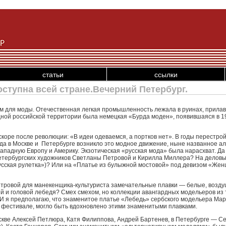
статьи
ссылки
ступна всей стране.Вечерний Петербург.
для моды. Отечественная легкая промышленность лежала в руинах, прилавк
ной российской территории была немецкая «Бурда моден», появившаяся в 1
оре после революции: «В идеи одеваемся, а портков нет». В годы перестрой
да в Москве и Петербурге возникло это модное движение, ныне названное а
падную Европу и Америку. Экзотическая «русская мода» была нарасхват. Да 
петербургских художников Светланы Петровой и Кирилла Миллера? На деловые
усская рулетка»)? Или на «Платье из булыжной мостовой» под девизом «Жен
тровой для манекенщика-культуриста замечательные плавки — белые, возду
 и головой лебедя? Смех смехом, но коллекции авангардных модельеров из 
 И я предполагаю, что знаменитое платье «Лебедь» сербского модельера Мар
фестивале, могло быть вдохновлено этими знаменитыми плавками.
скве Алексей Петлюра, Катя Филиппова, Андрей Бартенев, в Петербурге — С