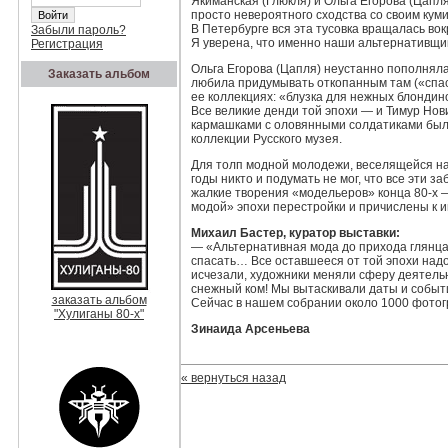
Якиманская (Глюкля) и Ольга Егорова (Ца
просто невероятного сходства со своим кум
В Петербурге вся эта тусовка вращалась вок
Забыли пароль?
Я уверена, что именно наши альтернативщи
Регистрация
Ольга Егорова (Цапля) неустанно пополнял
Заказать альбом
любила придумывать откопанным там («спас
ее коллекциях: «блузка для нежных блондин
Все великие денди той эпохи — и Тимур Но
кармашками с оловянными солдатиками был
коллекции Русского музея.
Для толп модной молодежи, веселящейся на 
годы никто и подумать не мог, что все эти
жалкие творения «модельеров» конца 80-х —
модой» эпохи перестройки и причислены к 
Михаил Бастер, куратор выставки:
— «Альтернативная мода до прихода глянца
спасать… Все оставшееся от той эпохи надо
исчезали, художники меняли сферу деятельн
снежный ком! Мы вытаскивали даты и событи
заказать альбом
Сейчас в нашем собрании около 1000 фотог
"Хулиганы 80-х"
Зинаида Арсеньева
« вернуться назад