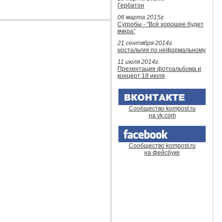
Гербатон
06 марта 2015г.
Сугробы - "Всё хорошее будет
вчера"
21 сентября 2014г.
ностальгия по неформальному
11 июля 2014г.
Презентация фотоальбома и
концерт 18 июля
Сообщество kompost.ru
на vk.com
Сообщество kompost.ru
на фейсбуке