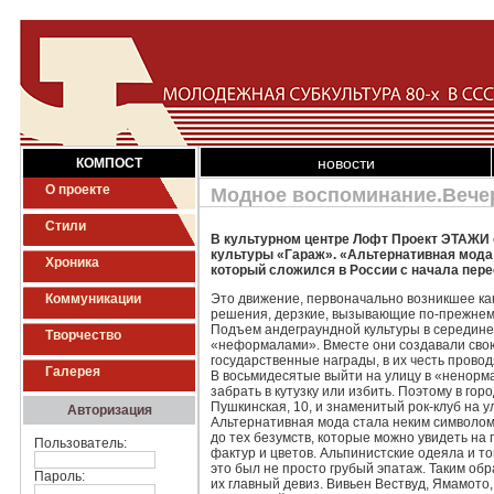
новости
КОМПОСТ
О проекте
Модное воспоминание.Вечер
Стили
В культурном центре Лофт Проект ЭТАЖИ
культуры «Гараж». «Альтернативная мода
Хроника
который сложился в России с начала пере
Коммуникации
Это движение, первоначально возникшее ка
решения, дерзкие, вызывающие по-прежнему
Подъем андеграундной культуры в середине 8
Творчество
«неформалами». Вместе они создавали свою 
государственные награды, в их честь провод
Галерея
В восьмидесятые выйти на улицу в «ненорм
забрать в кутузку или избить. Поэтому в го
Пушкинская, 10, и знаменитый рок-клуб на 
Авторизация
Альтернативная мода стала неким символом
до тех безумств, которые можно увидеть н
Пользователь:
фактур и цветов. Альпинистские одеяла и т
это был не просто грубый эпатаж. Таким о
Пароль:
их главный девиз. Вивьен Вествуд, Ямамото