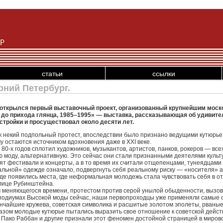
статьи
ссылки
ний Петербург.
 открылся первый выставочный проект, организованный крупнейшим мос
 до прихода глянца, 1985–1995» — выставка, рассказывающая об удивит
стройки и просуществовал около десяти лет.
к некий подпольный протест, впоследствии было признано ведущими кутюрье
 остаются источником вдохновения даже в XXI веке.
0‑х годов сплотил художников, музыкантов, артистов, панков, рокеров — всех
моду, альтернативную. Это сейчас они стали признанными деятелями культу
ят фестивали и концерты, а в то время их считали отщепенцами, тунеядцами 
альной» одежде означало, подвергнуть себя реальному риску — «носителя» 
роде появились места, где неформальная молодежь стала чувствовать себя в 
улице Рубинштейна.
 меняющегося времени, протестом против серой унылой обыденности, вызов
а подиумах Высокой моды сейчас, наши первопроходцы уже применяли самые
ончайшие кружева, советская символика и расшитые золотом эполеты, рваны
бразом молодые кутюрье пытались выразить свое отношение к советской дейс
, Пако Раббан и другие признали этот феномен достойной страницей в миро