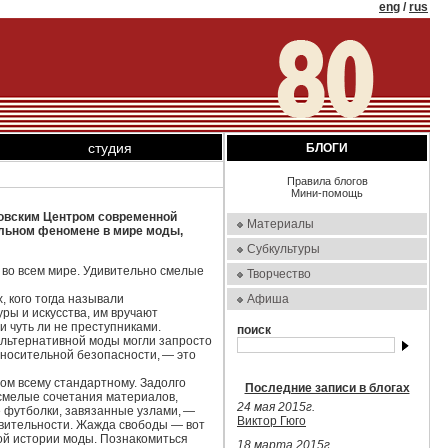
eng
/
rus
студия
БЛОГИ
Правила блогов
Мини-помощь
ковским Центром современной
Материалы
ельном феномене в мире моды,
Субкультуры
 во всем мире. Удивительно смелые
Творчество
, кого тогда называли
Афиша
ры и искусства, им вручают
и чуть ли не преступниками.
поиск
альтернативной моды могли запросто
относительной безопасности, — это
ом всему стандартному. Задолго
Последние записи в блогах
 смелые сочетания материалов,
24 мая 2015г.
е футболки, завязанные узлами, —
Виктор Гюго
твительности. Жажда свободы — вот
вой истории моды. Познакомиться
18 марта 2015г.