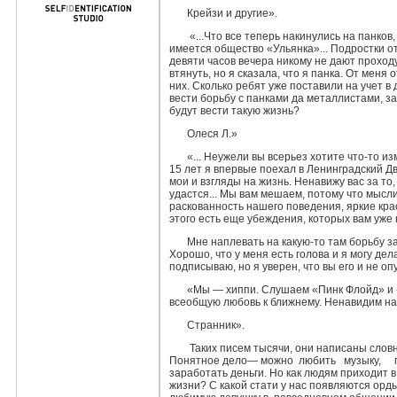
Крейзи и другие».
«...Что все теперь накинулись на панков
имеется общество «Ульянка»... Под­ростки о
девяти часов вечера никому не дают проходу
втянуть, но я сказала, что я панка. От меня
них. Сколько ребят уже поставили на учет в
вести борьбу с панками да металлистами, за
будут вести такую жизнь?
Олеся Л.»
«... Неужели вы всерьез хотите что-то из
15 лет я впервые поехал в Ленинградский 
мои и взгляды на жизнь. Ненавижу вас за то,
удастся... Мы вам мешаем, потому что мысл
раскованность нашего поведения, яркие крас
этого есть еще убеждения, которых вам уже 
Мне наплевать на какую-то там борьбу за
Хорошо, что у меня есть голова и я могу дела
подписы­ваю, но я уверен, что вы его и не оп
«Мы — хиппи. Слушаем «Пинк Флойд» и «
всеобщую любовь к ближнему. Не­навидим на
Странник».
Таких писем тысячи, они написаны словн
Понятное дело— можно любить музыку, п
заработать деньги. Но как людям приходит в 
жизни? С какой стати у нас появляются орд