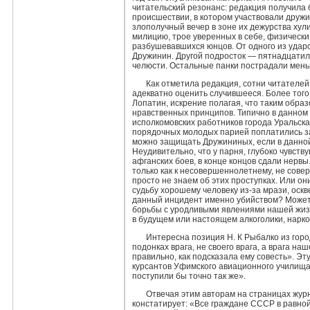
читательский резонанс: редакция по­лучила 
происшествии, в котором участвовали дружи
злополучный вечер в зоне их дежурства хули
милицию, трое уверенных в себе, фи­зичес
разбушевавшихся юнцов. От одного из ударо
Дружинин. Другой под­росток — пятнадцат
челюсти. Остальные панки пострадали мень
Как отметила редакция, сотни читателей
адекватно оценить слу­чившееся. Более того
Лопатин, искрение полагая, что таким обра
нравственных принципов. Типично в данном 
исполкомовских работников города Уральска
порядочных молодых парией попла­тились за
можно защищать Дружининых, если в данной 
Неудиви­тельно, что у парня, глубоко чувст
афганских боев, в конце концов сдали нервы.
только как к несовершеннолетнему, не сов
просто не знаем об этих проступках. Или он
судьбу хороше­му человеку из-за мрази, оск
данный инцидент именно убийством? Может б
борьбы с уродливыми явлениями нашей жиз­ни
в будущем или настоящем алкоголики, нарком
Интересна позиция Н. К Рыбалко из горо
подон­ках врага, не своего врага, а врага н
правильно, как подсказала ему совесть». Эт
курсантов Уфимского авиационного училища:
поступи­ли бы точно так же».
Отвечая этим авторам на страницах журн
констатирует: «Все граждане СССР в равно