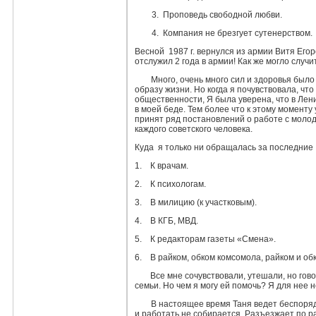
3. Проповедь свободной любви.
4. Компания не брезгует сутенерством.
Весной 1987 г. вернулся из армии Витя Егоро
отслужил 2 года в армии! Как же мо­гло случ
Много, очень много сил и здоровья было
образу жизни. Но когда я почув­ствовала, чт
об­щественности, Я была уверена, что в Ле
в моей беде. Тем более что к этому момент
при­нят ряд постановлений о работе с молод
каждого советского человека.
Куда я только ни обращалась за последние 
1. К врачам.
2. К психологам.
3. В милицию (к участковым).
4. В КГБ, МВД.
5. К редакторам газеты «Смена».
6. В райком, обком комсомола, райком и об
Все мне сочувствовали, утешали, но гово
семьи. Но чем я могу ей помочь? Я для нее н
В настоящее время Таня ведет беспоряд
и работать не собирается. Разъезжает по р