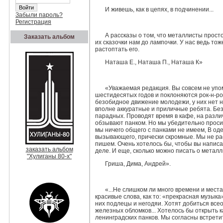
И живешь, как в цепях, в подчинении...
Забыли пароль?
Регистрация
А рассказы о том, что металлисты прост
Заказать альбом
их сказочки нам до лампочки. У нас ведь то
растоптать его.
Наташа Е., Наташа П., Наташа К»
«Уважаемая редакция. Вы совсем не упом
шестидесятых годов и поклоняются рок-н-ро
безобидное дви­жение молодежи, у них нет н
вполне аккуратные и приличные ребята. Без 
парадных. Проводят время в кафе, на разли
обзывают панком. Но мы убедительно просим,
мы ничего общего с панками не имеем, В оде
вызывающего, приче­ски скромные. Мы не рас
пишем. Очень хотелось бы, чтобы вы написа
заказать альбом
деле. И еще, сколько можно писать о металл
"Хулиганы 80-х"
Гриша, Дима, Андрей».
«...Не слишком ли много времени и места
красивые слова, как то: «пре­красная музыка
них подлецы и негодяи. Хотят добиться вс
железных обломков... Хотелось бы открыть 
ленинградских панков. Мы согласны встрети