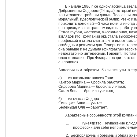
В начале 1986 г. се одноклассница ввела
Добрыниным Федором (24 года), который нигд
«он человек с тройным дном». После начала
моральный, идеологический облик. Резко из
приходить домой в 2—3 часа ночи, а иногда 
она приходила в странном виде на работу, 
Стала грубая, жестокая, высокомерная, нах
взглядов это,! компании ока стала высоком
профессий н стала считать, что имеет смыс
свободным режимом дня. Те­перь ее интере
она раньше и не думала (филфак университета
недостаточно интересный. Говорит, что там
свою компанию. Про Федора говорит, что он 
он подонок.
Аналогичным образом были втянуты в эту
а) из школьного класса Тани:
Кантор Марина — бросила работать;
Сидорова Марина — бросила учиться;
Сагал Лена — бросила учиться;
б) из класса Федора:
Синицкая Анна — учится;
Беленькая Оля — работает.
Характерные особенности этой компани
1. Тунеядство. Неуважение к людям 
профессии для себя неприемлемыми
2. Беспорядочный богемный образ жизн