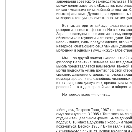
завоеваний советского законодательства. П
между делом замечает: «Как автор настоящи
питаю к «панкам» ни малейшей симпатии. Как
иным «фанатам». Думаю, принад­лежность к
малоразвитого ума, элементарно низких куль
Вот так: авторитетный журналист популя
рокеров и пан­ков от фанатов. Но всех их ск
Заранее, заведомо несимпа­тичны ему сове
обвиняемые в глупости и лености души. Ка
непонима­ния, силы предубеждения, чтобы та
наверное, считающего се­бя умным и душевн
молодежи в одном из лучших журналов стра­
Мы — за другой подход к «непонятной» м
философ Ва­лентина Левичева, мы все долж
мысль представляется нам весьма важной
могли подгонять жизнь других под свои стер
силового давления старших на подрастающи
помощи в решении слож­нейших жизненных во
в товарищеских дискуссиях, признать за мо
ре­шений — вот долг зрелой части общества
Но прежде всего — понять,..
«Моя дочь, Петрова Таня, 1967 г. р., попала 
омут затянула ее. В 1985 г. Таня закончила 
студии и танцевальном кружке. Была доброй,
подруг. С 10 класса дружила с хорошим пар
пожениться. Вес­ной 1985 г. Витю взяли в а
Ленинградский институт точной механики и 