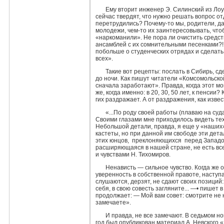
Ему вторит инженер Э. Силинский из Лоу
сейчас твердят, что нужно решать вопрос о
перетрудились? Почему-то мы, родите­ли, да
молодежи, чем-то их заинтересовывать, чтоб
«наркоманили». Не пора ли очистить средст
ансамблей с их сомнительными песенка­ми?!
побольше о студенческих отрядах и сделать
всех».
Такие вот рецепты: послать в Сибирь, сд
до ночи. Как пишут читатели «Комсомольско
сначала заработают». Правда, когда этот мо
же, когда именно: в 20, 30, 50 лет, к пенси
гих раздражает. А от раздражения, как извес
«...По роду своей работы (плаваю на су
Своими глаза­ми мне приходилось видеть тех
Небольшой детали, правда, я еще у «наших»
кастеты, но при данной им свободе эти де­та
этих юнцов, преклоняющихся перед Западом
расширяющаяся в нашей стране, не есть вс
и чувствами Н. Тихомиров.
Ненависть — сильное чувство. Когда же 
уверенность в соб­ственной правоте, насту
слушаются, дерзят, не сдают своих по­зиций:
себя, в свою совесть загляните... —• пишет 
продол­жает: — Мой вам совет: смотрите не 
замечаете».
И правда, не все замечают. В седьмом н
год был опуб­ликован материал А. Невского «