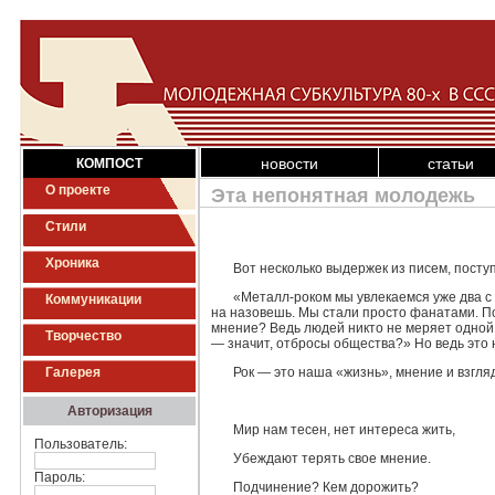
новости
статьи
КОМПОСТ
О проекте
Эта непонятная молодежь
Стили
Хроника
Вот несколько выдержек из писем, пост
«Металл-роком мы увлекаемся уже два с
Коммуникации
на назовешь. Мы стали просто фана­тами. П
мнение? Ведь людей никто не меряет одной 
Творчество
— значит, отбросы общества?» Но ведь это н
Галерея
Рок — это наша «жизнь», мнение и взгля
Авторизация
Мир нам тесен, нет интереса жить,
Пользователь:
Убеждают терять свое мнение.
Пароль:
Подчинение? Кем дорожить?