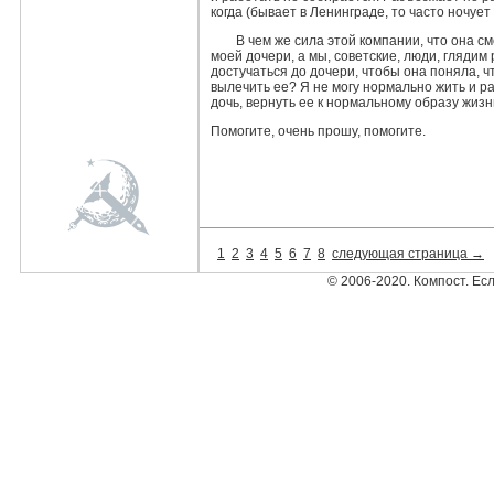
когда (бывает в Ленинграде, то часто ночует 
В чем же сила этой компании, что она с
моей дочери, а мы, советские, люди, глядим
достучаться до дочери, чтобы она поняла, ч
вылечить ее? Я не могу нормально жить и ра
дочь, вернуть ее к нор­мальному образу жизн
Помогите, очень прошу, помогите.
1
2
3
4
5
6
7
8
следующая страница →
© 2006-2020. Компост. Ес