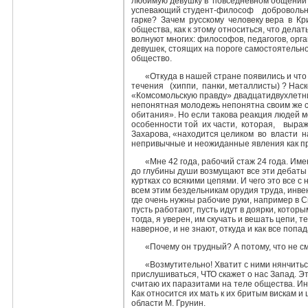
любимую девуш­ку в повседневном общени
успевающий студент-философ добро­вольно 
гарке? Зачем русскому человеку вера в Кри
общества, как к этому относиться, что дела
волнуют многих: философов, педагогов, орга
девушек, стоящих на пороге самостоятельно
общество.
«Откуда в нашей стране появились и чт
течения (хиппи, панки, металлисты) ? Нас
«Комсомольскую правду» двадцатидвухлетни
непонятная мо­лодежь непонятна своим же
обитания». Но если такова реак­ция людей м
особенности той их части, которая, выраж
Захарова, «нахо­дится целиком во власти 
непривычные и неожиданные явления как пр
«Мне 42 года, рабочий стаж 24 года. Им
до глубины души возмущают все эти дебаты о
куртках со всякими цепями. И чего это все 
всем этим бездельникам орудия труда, ин­вен
где очень нужны рабочие руки, например в Си
пусть работают, пусть идут в доярки, которы
тогда, я уверен, им скучать и вешать цепи, т
наверное, и не знают, откуда и как все попа
«Почему он трудный? А потому, что не см
«Возмутительно! Хватит с ними нянчитьс
прислушиваться, ЧТО скажет о нас Запад. Эт
считаю их паразитами на теле обще­ства. Ин
Как относится их мать к их бритым вискам
обла­сти М. Грунин.