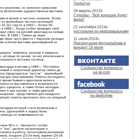
Гербатон
ого реализма, он заполнил запасники
06 марта 2015г.
м экспонатами художественных выставок.
Сугробы - "Всё хорошее будет
вок в музеях и частных галереях. Этому
вчера"
й из крупнейших частных коллекций
0 лет спустя, в 1993 г., Более 60
21 сентября 2014г.
в 1988 г., Когда сотбис проводил свой
ностальгия по неформальному
овал спрос на русский авангард на западе,
бис. В 1986 г. Симон де пюри
11 июля 2014г.
 де пюри часто вместе с бароном посещал
им успехом выставку произведений из
Презентация фотоальбома и
концерт 18 июля
укцион "живопись, рисунки и акварель
н, которые по ценам, за них уплаченным в
еатрального костюма татлина..
ангарда в москве в 1988 г.: Постоянно
Сообщество kompost.ru
тливый и энергичный директор симон де
на vk.com
жоль (председатель "нестле" - крупнейшей
стерскую ильи кабакова. Работы последнего,
то время бывшего куратором музея в
зможности выставляться и возможности
его аукциона, а также более молодые -
нкин и ира нахова, а также дмитрий
Сообщество kompost.ru
азаренко - представляли для западного
на фейсбуке
, решил помочь проложить путь на западный
 благодаря которой стало возможным и
ина, удальцовой и эндер) была
 никогда не появлявшихся на
але 80-х гг., Авторитет сотбис,
т "них", делали организацию и
ючились в работу: интенсивная рекламная
ая), лондоне (22-24 мая), париже (24-26
 - для западных любителей живописи в