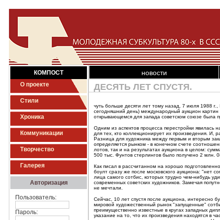
новости
КОМПОСТ
О проекте
ДЕСЯТЬ ЛЕТ СПУСТЯ.
Стили
чуть больше десяти лет тому назад, 7 июля 1988 г.
сегодняшний день) международный аукцион картин 
Хроника
открывающемся для запада советском союзе была п
Одним из аспектов процесса перестройки явилась н
Коммуникации
для тех, кто коллекционирует их произведения. И, 
Разница для художника между первым и вторым заклю
определяется рынком - в конечном счете соотношен
Творчество
лотов, так и на результатах аукциона в целом: су
500 тыс. Фунтов стерлингов было получено 2 млн. 0
Галерея
Как писал в рассчитанном на хорошо подготовленн
боулт сразу же после московского аукциона: "нет 
лица самого сотбис, которых трудно чем-нибудь уд
Авторизация
современных советских художников. Замечая попутн
не мечтали.
Пользователь:
Сейчас, 10 лет спустя после аукциона, интересно бу
мировой художественный рынок "запущенные" сотбис
преимущественно известные в кругах западных дип
Пароль:
указание на то, что их произведения находятся в ч