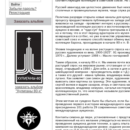
соответствующие коллекции в советском союзе. Но эт
Русский авангард как целостное движение был неиз
Забыли пароль?
столичных и провинциальных музеев, чаще служа р
Регистрация
Политика разрядки открыла новые каналы для культу
процессу предшествовала публикация на западе раб
Заказать альбом
живописи на западе - проявляет интерес к русскому
произведений коллекции русского и восточноевропей
аукцион в москве, и "чудо-суп" бориса григорьева в
но и потому, что в этот период куратором его музе
возвращается в сотбис, но уже в качестве управля
советский союз и немало способствовал обмену вы
коллекции барона, проходившую в начале 80-х гг. В
Уловив тенденцию и на волне растущего спроса на п
русских художников хх века, 1900-1925". 91 произв
1970 г., Далеко уступают 1988 г.: Масло гончаровой
Таким образом, к началу 80-х гг. Мы имеем почти в
растущий спрос на мировом рынке; отстающее от с
пюри, открывший в 1984 г. Для себя, а затем и для
швейцарской компании - производитель кофе и т.Д.)
а также его друзей - ивана чуйкова, владимира янк
лугано. Как заявляет сам симон де пюри, художник
вывозить свои картины за границу. Эти художники,
сергей волков и вадим захаров, игорь и светлана к
заказать альбом
краснопевцев, владимир немухин, наталья нестеров
"Хулиганы 80-х"
коллекционера то, что некоторые называли русским
художественный рынок.
Этим мечтам не суждено было бы сбыться, если бы с
проведение первого в истории международного аукц
присоединена 101 работа 29 современных советских 
международных аукционах.
Контакты симона де пюри, установленные с представ
помноженный на его желание утвердиться на много
проведение аукциона делом техники, а здесь опыта
кампания на международном уровне; издание роскошн
мая), кельне (2-6 июня) и цюрихе (13-19 июня); ор