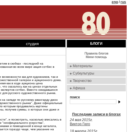
eng
/
rus
студия
БЛОГИ
Правила блогов
Мини-помощь
етим в скобках - последний на
Материалы
ованная во всем мире акция сотбис в
Субкультуры
 возможности как для художников, так и
удожественной галереи и аукционного дома.
Творчество
емя как в ходе аукциона цена
 что сказалось как на ценах отдельных
Афиша
 экспертов сотбис. Вместо ожидавшихся
ис для русского художественного рынка.
поиск
 на западе по русскому авангарду джон
 художественного рынка". Даже официальные
 по которым продавались картины
ы, получив суммы, о которых они даже и
Последние записи в блогах
ости", и посмотреть, насколько вписались в
24 мая 2015г.
и "неофициального искусства",
Виктор Гюго
иками и помещенной в конце каталога,
чается гораздо чаще, чем указание на
18 марта 2015г.