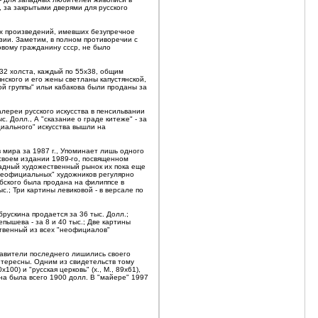
, за закрытыми дверями для русского
сех произведений, имевших безупречное
зии. Заметим, в полном противоречии с
довому гражданину ссср, не было
32 холста, каждый по 55х38, общим
нского и его жены светланы капустянской,
ой группы" ильи кабакова были проданы за
лереи русского искусства в пенсильвании
с. Долл., А "сказание о граде китеже" - за
циального" искусства вышли на
 мира за 1987 г., Упоминает лишь одного
 своем издании 1989-го, посвященном
западный художественный рынок их пока еще
"неофициальных" художников регулярно
ыбского была продана на филиппсе в
с.; Три картины левиковой - в версале по
брускина продается за 36 тыс. Долл.;
епышева - за 8 и 40 тыс.; Две картины
ственный из всех "неофициалов"
тавители последнего лишились своего
нтересны. Одним из свидетельств тому
00) и "русская церковь" (х., М., 89х61),
ена была всего 1900 долл. В "майере" 1997