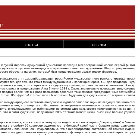
статьи
ссылки
, Ведущий мировой аукционный дом сотбис проводил в перестроечной москве первый (и зам
художников русского авангарда и современных советских художников. Широко разрекламир
росто обречена на успех, который был предопределен целым рядом факторов.
ачавшаяся в эти годы либерализация российского художественного рынка, открывшая новые
разумеется, для тех, кто стоит между художником и коллекционером, т.Е. Для продавца - х
чается в том, что галерея платит художнику столько, сколько считает возможным. В то вр
ием спроса и предложения. А на 7 июля 1988 г. Спрос значительно превышал предложение,
мма продаж более чем в 4 раза превысила довольно-таки смелые предаукционные эстимейты
85 тыс. 050 фунтов! это был шок. От встречи с будущим для художников; от встречи с сотб
ого международного читателя лондонском журнале "аполло" один из ведущих специалистов
сомнения в том, что аукцион сотбис является поворотным моментом в развитии советского
ивить, в послеаукционных публикациях не смогли сдержать своего удивления при виде цен,
о, что и сами художники, получившие 60% от "молотковой" цены, были еще больше удивлен
дет вспомнить, что же, как и почему происходило в москве в период "перестройки" и "гласн
 на его орбиту 29 советских художников - в большей своей части бывшие представителям
ломатов и бизнесменов. Неудивительно, что в библиографии, составленной самими художн
астных и государственных коллекциях германии, франции, италии, сша и швейцарии, встре