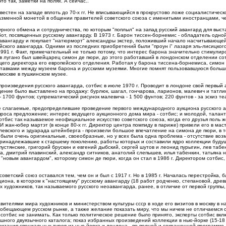
о так, заметки на полях. А сейчас..
вестен на западе вплоть до 70-х гг. Не вписывающийся в прокрустово ложе социалистическ
азменной монетой в общении правителей советского союза с именитыми иностранцами, че
рного обмена и сотрудничества, по которым "поплыл" на запад русский авангард для выста
от, посвященных русскому авангарду. В 1973 г. Барон тиссен-борнемис - обладатель одно
 авангарду и покупает "натюрморт" александры экстер, положивший начало насчитывающей 2
ского авангарда. Одними из последних приобретений были "проун i" лазаря эль-лисицкого 
 1991 г. Факт, примечательный не только потому, что интерес барона значительно стимулир
я в лугано был швейцарец симон де пюри, до этого работавший в лондонском отделении сот
ющего директора его европейского отделения. Работая у барона тиссена-борнемиса, симон
ставками между музеем барона и русскими музеями. Многие помнят пользовавшуюся больш
 москве в пушкинском музее.
роизведения русского авангарда, сотбис в июле 1970 г. Проводит в лондоне свой первый а
едение было выставлено на продажу: бурлюк, шагал, гончарова, ларионов, малевич и татли
 - 1700 фунтов; супрематический рисунок малевича - 1 500 фунтов; 220 фунтов - за эскиз т
се слагаемые, предопределившие проведение первого международного аукциона русского ав
проса предложение; интерес ведущего аукционного дома мира - сотбис; и молодой, талан
 сотбис так называемое неофициальное искусство советского союза, когда его друзья поль 
 И жан-юбер мартэт (в конце 80-х гг. Директор центра помпиду в париже) привели его в ма
илевского и эдуарада штейнберга - произвели большое впечатление на симона де пюри, в 
и были очень оригинальные, своеобразные, но у всех была одна проблема - отсутствие во
 принадлежавшие к старшему поколению, работы которых и составили ядро коллекции будущ
апустянские, григорий брускин и евгений дыбский, сергей шутов и леонид пурыгин, лев табе
а, дмитрий плавинский, александр ситников, анатолий слепышев, илья табенкин, татьяна н
 "новым авангардом", которому симон де пюри, когда он стал в 1986 г. Директором сотбис
оветский союз оставался тем, чем он и был с 1917 г. Но в 1985 г. Началась перестройка,
иона, в котором к "настоящему" русскому авангарду (18 работ родченко, степановой, древ
художников, так называемого русского неоавангарда, ранее, в отличие от первой группы,
ителями мира художников и министерством культуры ссср в ходе его визитов в москву в нач
обещающем русском рынке, а также желание показать миру, что мы ничем не отличаемся о
 сотбис не занимать. Как только политическое решение было принято, эксперты сотбис вкл
ого двуязычного каталога; показ избранных произведений коллекции в нью-йорке (15-18 м
ганизация специальных туров из нью-йорка и лондона - по полной и сокращенной программе