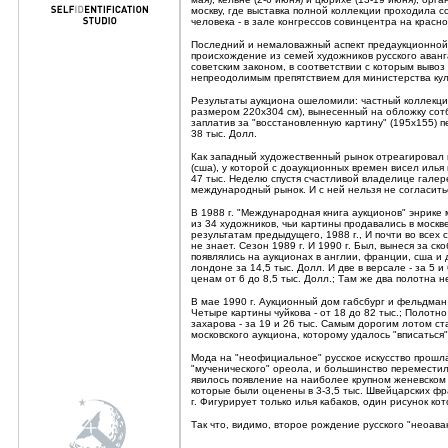
москву, где выставка полной коллекции проходила с
человека - в зале конгрессов совинцентра на крас
Последний и немаловажный аспект предаукционной к
происхождение из семей художников русского аванг
советским законом, в соответствии с которым вывоз
непреодолимым препятствием для министерства куль
Результаты аукциона ошеломили: частный коллекцио
размером 220х304 см), вынесенный на обложку сотби
заплатив за "восстановленную картину" (195х155) п
38 тыс. Долл.
Как западный художественный рынок отреагировал н
(сша), у которой с доаукционных времен висел илья г
47 тыс. Неделю спустя счастливой владелице галер
международный рынок. И с ней нельзя не согласить
В 1988 г. "Международная книга аукционов" энрике
из 34 художников, чьи картины продавались в моск
результатам предыдущего, 1988 г., И почти во всех 
не знает. Сезон 1989 г. И 1990 г. Был, вынеся за
появлялись на аукционах в англии, франции, сша и 
лондоне за 14,5 тыс. Долл. И две в версале - за 5 
ценам от 6 до 8,5 тыс. Долл.; Там же два полотна не
В мае 1990 г. Аукционный дом габсбург и фельдман п
Четыре картины чуйкова - от 18 до 82 тыс.; Полотно 
захарова - за 19 и 26 тыс. Самым дорогим лотом ст
московского аукциона, которому удалось "вписаться
Мода на "неофициальное" русское искусство прошл
"мученического" ореола, и большинство перемести
явилось появление на наиболее крупном женевском гор
которые были оценены в 3-3,5 тыс. Швейцарских фра
г. Фигурирует только илья кабаков, один рисунок кот
Так что, видимо, второе рождение русского "неоаван