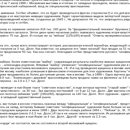
о 2 по 7 июля 1988 г. Московская выставка в отличие от западных проходила, можно сказать
нопресненской набережной, вход по специальному приглашению.
ампании. Сотбис объявил, что он будет проводиться в фунтах стерлингов (!) и что для в
арда и из мастерских живущих художников, будет гарантирована выдача экспортной лицен
 произведений искусства, созданных до 1945 г., Не допускался. Но то, что запрещалось ря
туры ссср и сотбис.
нер из германии заплатил 416 тыс. 240 долл. За "фундаментальный лексикон" брускина (
совского каталога. Элтон джон купил несколько работ львовского художника игоря капустя
ервого 75 тыс. Долл. И столько же за "пейзаж" (125х165) второй. "Ответы экспериментальн
а это, лучше всего иллюстрирует история, рассказанная еленой корнейчук, владелицей га
лазунов за 3 тыс. Долл. Как известно, на аукционе его "иван грозный" был продан за 51 ты
еи предложили 50 тыс. Как она считает, благодаря сотбис представители русского "неофи
ся.
 майера, более известная как "майер", содержащая результаты наиболее важных аукционов
ве, - александра родченко. Впервые "майер" упоминает "неофициальных" художников уже в
случаях как участников московского аукциона, т.Е. И в год проведения аукциона в москве 
 скобки москву, наиболее успешным в финансовом отношении для этих художников. Картины 
даже продавались по более доступным ценам, чем в москве. Так, в 1989 г. Одна картина д
и 6,6 тыс.; "Композиция с деревом" краснопевцева была продана также на филиппсе за 3,6 ты
мухина - за 2,6 и 2,7 тыс. Долл.
роводит в нью-йорке торги "советское искусство", в ходе которых картина "старый завет" 
капустянского - за 30 тыс.; Три картины нестеровой - от 9 до 12 тыс. Долл.; Две картины сл
ало полотно кабакова "раth" (190х260), проданное за 140 тыс. Долл. Этот художник - един
" в западный художественный рынок.
а, как только в россии стерлась граница между "официальным" и "неофициальным", предс
лось на запад, которому бывшие советские "неофициальные" художники были больше не и
одском аукционе в июне 1998 г. Двух полотен оскара рабина 1964 г.: "Пейзаж" (х., М., 70х1
нков каждая (около 2-2,3 тыс. Долл.) И так и не нашли своего покупателя. Их резервная ц
орого был продан в нью-йорке за 4 тыс. Долл., Другой - в кельне за 2,3 тыс.
гарда" не состоится, как не состоялся и второй московский аукцион..