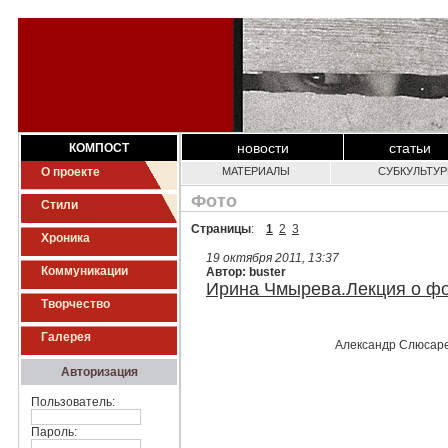
новости
статьи
КОМПОСТ
О проекте
МАТЕРИАЛЫ
СУБКУЛЬТУ
Фото
Стили
Страницы
:
1
2
3
Хроника
19 октября 2011, 13:37
Коммуникации
Автор: buster
Ирина Чмырева.Лекция о ф
Творчество
Галерея
Александр Слюсаре
Авторизация
Пользователь:
Пароль: