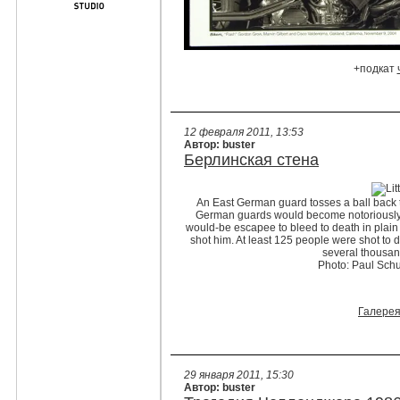
+подкат
12 февраля 2011, 13:53
Автор: buster
Берлинская стена
An East German guard tosses a ball back t
German guards would become notoriously le
would-be escapee to bleed to death in plain s
shot him. At least 125 people were shot to d
several thousan
Photo: Paul Schu
Галере
29 января 2011, 15:30
Автор: buster