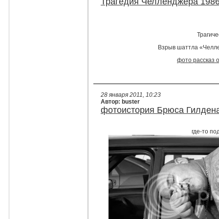
Трагедия Челленджера 1986
Трагиче
Взрыв шаттла «Челле
фото рассказ 
28 января 2011, 10:23
Автор: buster
фотоистория Брюса Гилде
где-то по