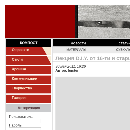
новости
стать
КОМПОСТ
О проекте
МАТЕРИАЛЫ
СУБКУЛ
Лекция D.I.Y. от 16-ти и ста
Стили
30 мая 2011, 16:26
Хроника
Автор: buster
Коммуникации
Творчество
Галерея
Авторизация
Пользователь:
Пароль: