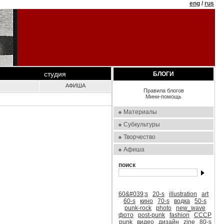
eng
/
rus
студия
БЛОГИ
АФИША
Правила блогов
Мини-помощь
Материалы
Субкультуры
Творчество
Афиша
поиск
60&#039;s
20-s
illustration
art
60-s
кино
70-s
водка
50-s
punk-rock
photo
new_wave
фото
post-punk
fashion
СССР
punk
видео
дизайн
zine
80-s