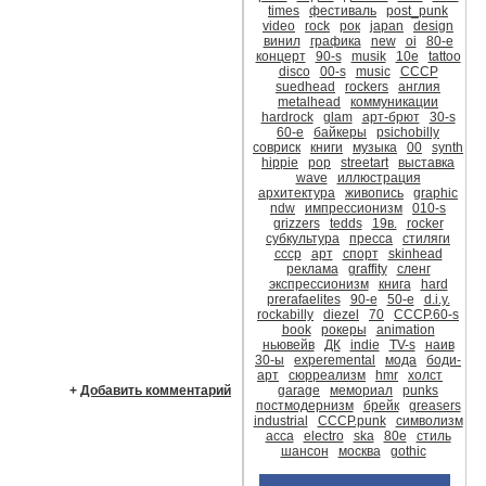
times
фестиваль
post_punk
video
rock
рок
japan
design
винил
графика
new
oi
80-е
концерт
90-s
musik
10е
tattoo
disco
00-s
music
CCCР
suedhead
rockers
англия
metalhead
коммуникации
hardrock
glam
арт-брют
30-s
60-е
байкеры
psichobilly
совриск
книги
музыка
00
synth
hippie
pop
streetart
выставка
wave
иллюстрация
архитектура
живопись
graphic
ndw
импрессионизм
010-s
grizzers
tedds
19в.
rocker
субкультура
пресса
стиляги
ссср
арт
спорт
skinhead
реклама
graffity
сленг
экспрессионизм
книга
hard
prerafaelites
90-е
50-е
d.i.y.
rockabilly
diezel
70
СССР.60-s
book
рокеры
animation
ньювейв
ДК
indie
TV-s
наив
30-ы
experemental
мода
боди-
арт
сюрреализм
hmr
холст
+
Добавить комментарий
garage
мемориал
punks
постмодернизм
брейк
greasers
industrial
CCCР.punk
символизм
асса
electro
ska
80е
стиль
шансон
москва
gothic