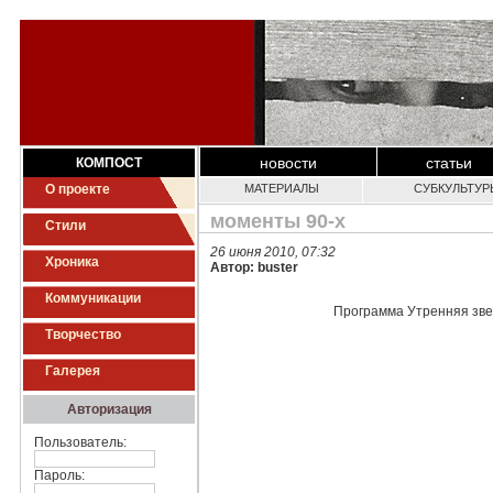
новости
статьи
КОМПОСТ
О проекте
МАТЕРИАЛЫ
СУБКУЛЬТУР
моменты 90-х
Стили
26 июня 2010, 07:32
Хроника
Автор: buster
Коммуникации
Программа Утренняя звез
Творчество
Галерея
Авторизация
Пользователь:
Пароль: