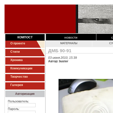
новости
КОМПОСТ
О проекте
МАТЕРИАЛЫ
СУ
ДМБ 90-91
Стили
03 июня 2010, 15:39
Хроника
Автор: buster
Коммуникации
Творчество
Галерея
Авторизация
Пользователь:
Пароль: