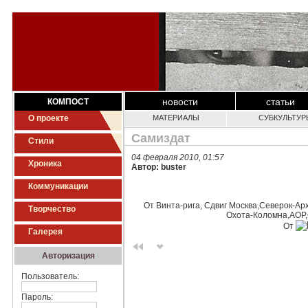
новости
статьи
КОМПОСТ
О проекте
МАТЕРИАЛЫ
СУБКУЛЬТУР
Самиздат
Стили
04 февраля 2010, 01:57
Хроника
Автор: buster
Коммуникации
От Винта-рига, Сдвиг Москва,Северок-Ар
Творчество
Охота-Коломна,АОР,
От
Галерея
Авторизация
Пользователь:
Пароль: