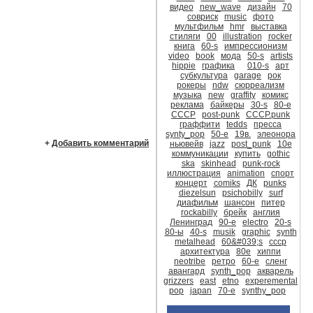
видео
new_wave
дизайн
70
совриск
music
фото
мультфильм
hmr
выставка
стиляги
00
illustration
rocker
книга
60-s
импрессионизм
video
book
мода
50-s
artists
hippie
графика
010-s
арт
субкультура
garage
рок
рокеры
ndw
сюрреализм
музыка
new
graffity
комикс
реклама
байкеры
30-s
80-е
CCCР
post-punk
CCCР.punk
граффити
tedds
пресса
synty_pop
50-е
19в.
элеонора
+
Добавить комментарий
ньювейв
jazz
post_punk
10е
коммуникации
купить
gothic
ska
skinhead
punk-rock
иллюстрация
animation
спорт
концерт
comiks
ДК
punks
diezelsun
psichobilly
surf
диафильм
шансон
питер
rockabilly
брейк
англия
Ленинград
90-е
electro
20-s
80-ы
40-s
musik
graphic
synth
metalhead
60&#039;s
ссср
архитектура
80е
хиппи
neotribe
ретро
60-е
сленг
авангард
synth_pop
акварель
grizzers
east
etno
experemental
pop
japan
70-е
synthy_pop