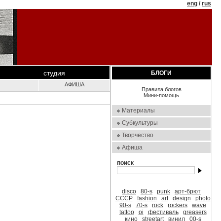
eng
/
rus
студия
БЛОГИ
АФИША
Правила блогов
Мини-помощь
Материалы
Субкультуры
Творчество
Афиша
поиск
disco
80-s
punk
арт-брют
СССР
fashion
art
design
photo
90-s
70-s
rock
rockers
wave
tattoo
oi
фестиваль
greasers
кино
streetart
винил
00-s