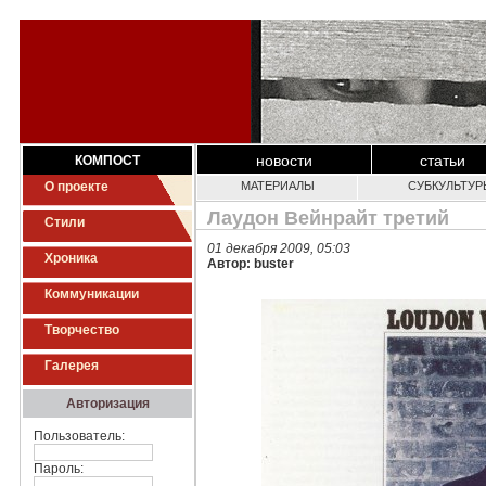
новости
статьи
КОМПОСТ
О проекте
МАТЕРИАЛЫ
СУБКУЛЬТУР
Лаудон Вейнрайт третий
Стили
01 декабря 2009, 05:03
Хроника
Автор: buster
Коммуникации
Творчество
Галерея
Авторизация
Пользователь:
Пароль: