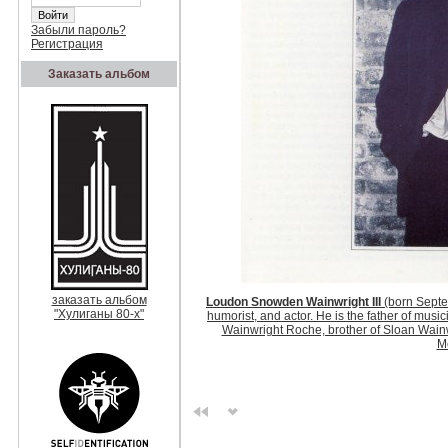
Забыли пароль?
Регистрация
Заказать альбом
заказать альбом
Loudon Snowden Wainwright III
(born Septe
"Хулиганы 80-х"
humorist
, and actor. He is the father of mu
Wainwright Roche, brother of Sloan Wainw
Mc