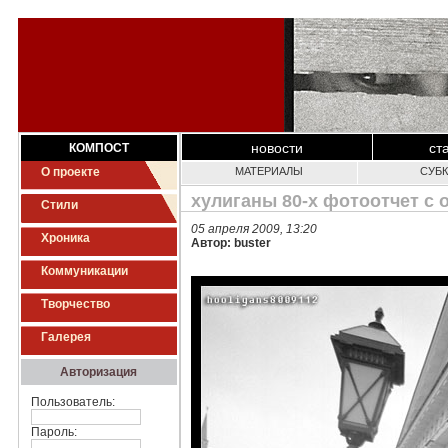
новости
ст
КОМПОСТ
О проекте
МАТЕРИАЛЫ
СУБ
хулиганы 80-х фотоотчет с 
Стили
05 апреля 2009, 13:20
Хроника
Автор: buster
Коммуникации
Творчество
Галерея
Авторизация
Пользователь:
Пароль: